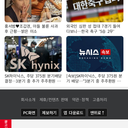
홍서범♥조갑경, 아들 불륜 사과
외국인 심판 성 접대 7경기 들여
후 근황…밝은 미소
다보니…한국 축구 '5승 2무'
SK하이닉스, 주당 375원 분기배당
[속보]SK하이닉스, 주당 375원 분
결정…3분기 중 추가 주주환원 발
기 배당…"3분기 중 주주환원 방
표
안 확정"
회사소개
제휴/컨텐츠 판매
약관·정책
고충처리
PC화면
제보하기
앱 다운로드
맨위로↑
광
COPYRIGHTⓒ
NEWSIS
ALL RIGHTS RESERVED.
고