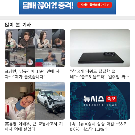
많이 본 기사
표창원, 남규리에 15년 만에 사
"창 3개 띄워도 답답함 없
과…"제가 틀렸습니다"
네"…'폴드8 울트라', 일주일 써보
니
英유명 여배우, 큰 교통사고서 기
[속보]뉴욕증시 상승 마감…S&P
아차 덕에 살았다
0.6% 나스닥 1.3%↑