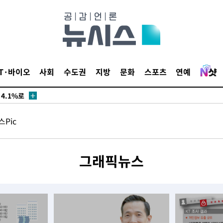
수…이병태
지(종합)
0.3만개
IT·바이오
사회
수도권
지방
문화
스포츠
연예
 4.1%로
말고 과감히
쪽 아웃바
Pic
하향
재난지역 선
희망지 못
그래픽뉴스
씨]
선제 대응"