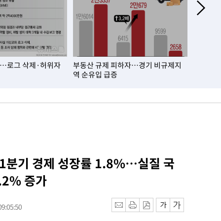
T…로그 삭제·허위자
부동산 규제 피하자…경기 비규제지
건설업체
역 순유입 급증
13년째 
 1분기 경제 성장률 1.8%…실질 국
.2% 증가
9:05:50