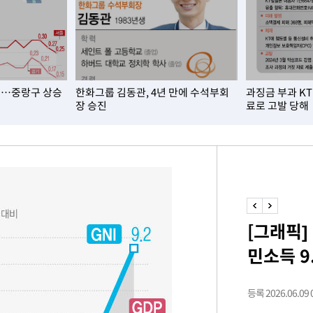
쳐
기소
요…중랑구 상승
한화그룹 김동관, 4년 만에 수석부회
과징금 부과 K
장 승진
료로 고발 당해
수…이병태
지(종합)
0.3만개
 4.1%로
말고 과감히
[그래픽]
쪽 아웃바
민소득 9
하향
재난지역 선
희망지 못
등록 2026.06.09 0
씨]