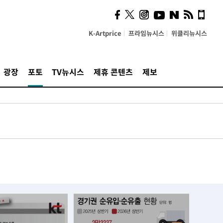
K-Artprice
프라임뉴시스
위클리뉴시스
광장
포토
TV뉴시스
제휴 콘텐츠
제보