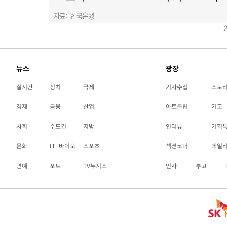
뉴스
광장
실시간
정치
국제
기자수첩
스토
경제
금융
산업
아트클럽
기고
사회
수도권
지방
인터뷰
기획
문화
IT·바이오
스포츠
섹션코너
데일
연예
포토
TV뉴시스
인사
부고