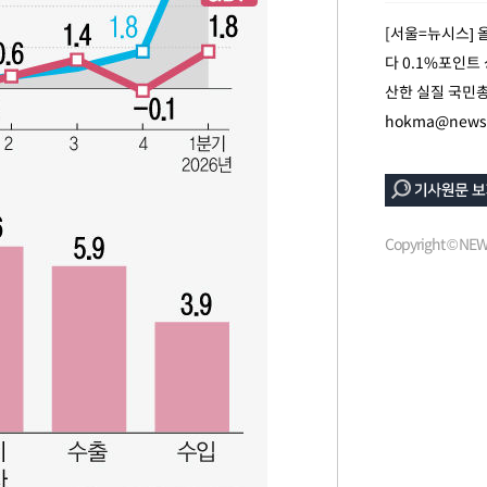
선제 대응"
[서울=뉴시스] 
다 0.1%포인트
산한 실질 국민총
hokma@newsi
쳐
기소
Copyright © N
수…이병태