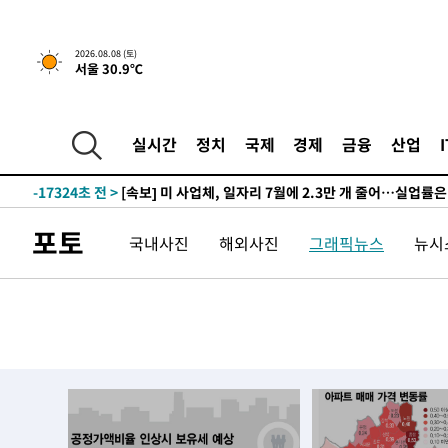
2026.08.08 (토)
서울 30.9℃
2시간 전 >
[속보]규제합리화위원회 부위원장에 김태유 서울대 공대 교
후임
-20737초 전 >
이강인, 폭염 속 AT마드리드 첫 훈련…80명 식사 대접까
-17876초 전 >
미 사업체 일자리, 7월에 2.3만개 순감하고 그 전 2개월 1
실시간
정치
국제
경제
금융
산업
하향수정 (2보)
-17324초 전 >
[속보] 미 사업체, 일자리 7월에 2.3만 개 줄어…실업률은
↓
-13187초 전 >
[속보]이 대통령 "부동산 공급 기존 사고방식 매달리지 
실천"
-12272초 전 >
이란, "오만과 '중앙 단일 루트' 합의…북쪽 인바운드·남
포토
국내사진
해외사진
그래픽뉴스
뉴시스
운드는 임시"
-3840초 전 >
"낮 기온 소폭 하락"…수도권 폭염중대경보, 폭염경보로 
-3804초 전 >
[속보]이 대통령, '호우피해' 안동·의성 관할 4개 면 특별
포
-3767초 전 >
[단독]중수청 지원 검사들, 정원 초과 시 낮은 계급 임용…
갈 수도
-1738초 전 >
낮 최고 37도 찜통더위…곳곳 소나기·강원 많은 비[내일날
-44초 전 >
SK하이닉스, 용인·청주 팹에 54조 투자…"AI 메모리 수요 
51분 전 >
여자배구 이재영·이다영 자매, 아제르바이잔 투란VC 입단
1시간 전 >
외국인 심판 성 접대 7경기 들여다보니…한국 축구 '5승 2무'
1시간 전 >
[속보]코스닥, 2.86포인트(0.36%) 내린 798.81마감