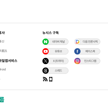
휴사
뉴시스 구독
통신
네이버 채널
다음 언론사픽
華通訊
유튜브
페이스북
바일앱서비스
X (트위터)
인스타그램
roid
스레드
S