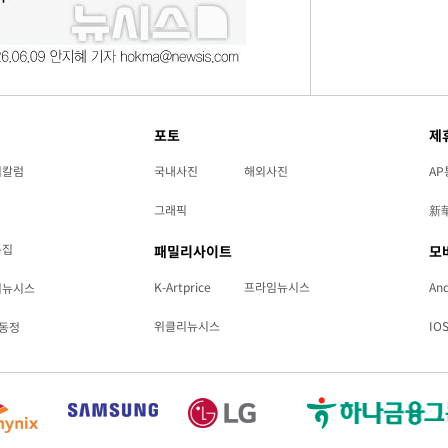
포토
제
리칼럼
국내사진
해외사진
AP
그래픽
新
특집
패밀리사이트
모
K-Artprice
프라임뉴시스
And
리뉴시스
위클리뉴시스
IO
동정