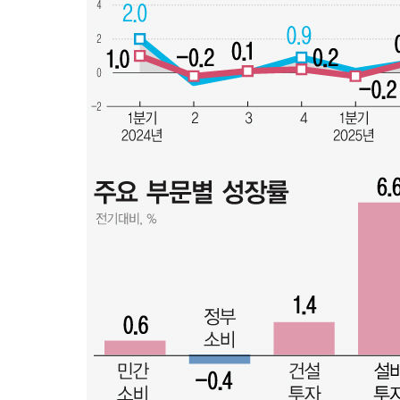
-44초 전 >
SK하이닉스, 용인·청주 팹에 54조 투자…"AI 메모리 수요 
51분 전 >
여자배구 이재영·이다영 자매, 아제르바이잔 투란VC 입단
1시간 전 >
외국인 심판 성 접대 7경기 들여다보니…한국 축구 '5승 2무'
1시간 전 >
[속보]코스닥, 2.86포인트(0.36%) 내린 798.81마감
1시간 전 >
[속보]코스피, 6200선 약보합…0.60% 내린 6258.77에 마
1시간 전 >
[속보]원·달러 환율, 7.7원 내린 1416.1원 마감
1시간 전 >
[속보] 노원서 40.1도 관측…서울, 2018년 이후 첫 40도
2시간 전 >
[속보]종합특검, '계엄 수용공간 확보' 신용해 前교정본부장 
2시간 전 >
외신들도 주목한 韓축구 파문…"국민적 공분에 수사 재개"
2시간 전 >
11시간 압수수색에 성접대 파문까지…'쑥대밭' 된 축구협회
2시간 전 >
[속보]규제합리화위원회 부위원장에 김태유 서울대 공대 교
후임