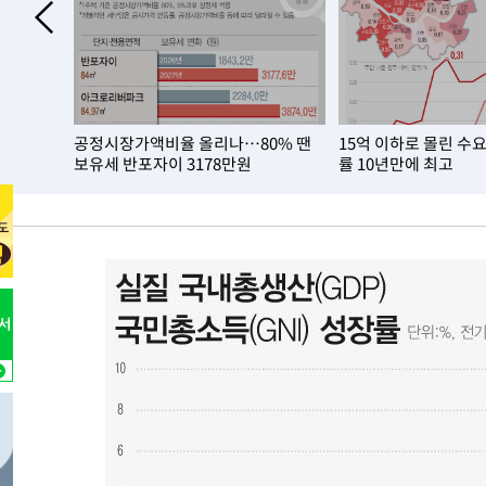
1시간 전 >
[속보]코스피, 6200선 약보합…0.60% 내린 6258.77에 마
1시간 전 >
[속보]원·달러 환율, 7.7원 내린 1416.1원 마감
1시간 전 >
[속보] 노원서 40.1도 관측…서울, 2018년 이후 첫 40도
2시간 전 >
[속보]종합특검, '계엄 수용공간 확보' 신용해 前교정본부장 
 폐업…
공정시장가액비율 올리나…80% 땐
15억 이하로 몰린 수
2시간 전 >
외신들도 주목한 韓축구 파문…"국민적 공분에 수사 재개"
보유세 반포자이 3178만원
률 10년만에 최고
2시간 전 >
11시간 압수수색에 성접대 파문까지…'쑥대밭' 된 축구협회
2시간 전 >
[속보]규제합리화위원회 부위원장에 김태유 서울대 공대 교
후임
-20737초 전 >
이강인, 폭염 속 AT마드리드 첫 훈련…80명 식사 대접까
-17876초 전 >
미 사업체 일자리, 7월에 2.3만개 순감하고 그 전 2개월 1
하향수정 (2보)
-17324초 전 >
[속보] 미 사업체, 일자리 7월에 2.3만 개 줄어…실업률은
↓
-13187초 전 >
[속보]이 대통령 "부동산 공급 기존 사고방식 매달리지 
실천"
-12272초 전 >
이란, "오만과 '중앙 단일 루트' 합의…북쪽 인바운드·남
운드는 임시"
-3840초 전 >
"낮 기온 소폭 하락"…수도권 폭염중대경보, 폭염경보로 
-3804초 전 >
[속보]이 대통령, '호우피해' 안동·의성 관할 4개 면 특별
포
-3767초 전 >
[단독]중수청 지원 검사들, 정원 초과 시 낮은 계급 임용…
갈 수도
-1738초 전 >
낮 최고 37도 찜통더위…곳곳 소나기·강원 많은 비[내일날