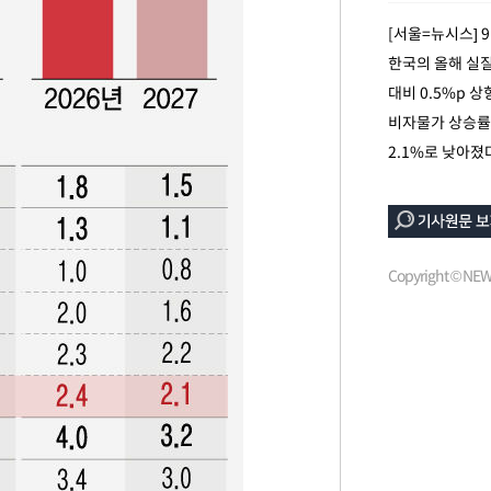
씨]
[서울=뉴시스] 
 선제 대
한국의 올해 실질 
대비 0.5%p 
무'
비자물가 상승률 
2.1%로 낮아졌
마쳐
기소
Copyright © N
수…이병태