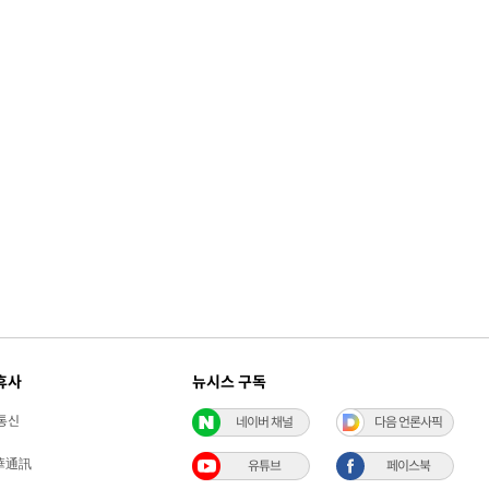
휴사
뉴시스 구독
통신
네이버 채널
다음 언론사픽
華通訊
유튜브
페이스북