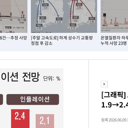
마쳐
 8건…추정 사망
[주말 고속도로] 하계 성수기 교통량
온열질환자 하루 
기소
정점 후 감소
누적 사망 23명
수…이병태
지(종합)
0.3만개
 4.1%로
[그래픽]
말고 과감히
1.9→2
쪽 아웃바
하향
재난지역 선
등록 2026.06.09 1
희망지 못