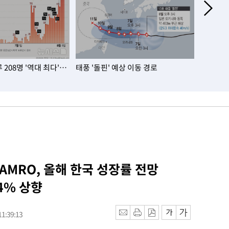
208명 '역대 최다'…
태풍 '돌핀' 예상 이동 경로
서울 아파
대…노원·
 AMRO, 올해 한국 성장률 전망
.4% 상향
1:39:13