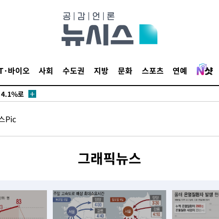
수…이병태
지(종합)
IT·바이오
사회
수도권
지방
문화
스포츠
연예
0.3만개
 4.1%로
말고 과감히
Pic
쪽 아웃바
하향
재난지역 선
그래픽뉴스
희망지 못
씨]
 선제 대
무'