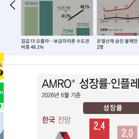
-1858초 전 >
[속보]코스닥, 2.86포인트(0.36%) 내린 798.81마감
-1811초 전 >
[속보]코스피, 6200선 약보합…0.60% 내린 6258.77에 
-1791초 전 >
[속보]원·달러 환율, 7.7원 내린 1416.1원 마감
-1680초 전 >
[속보] 노원서 40.1도 관측…서울, 2018년 이후 첫 40도
집값 더 오를라…보금자리론 수도권
온열산재 승인 올해만
20분 전 >
[속보]종합특검, '계엄 수용공간 확보' 신용해 前교정본부장 
비중 48.1%
2명
39분 전 >
외신들도 주목한 韓축구 파문…"국민적 공분에 수사 재개"
39분 전 >
11시간 압수수색에 성접대 파문까지…'쑥대밭' 된 축구협회
56분 전 >
[속보]규제합리화위원회 부위원장에 김태유 서울대 공대 교
후임
-26708초 전 >
이강인, 폭염 속 AT마드리드 첫 훈련…80명 식사 대접까
-23847초 전 >
미 사업체 일자리, 7월에 2.3만개 순감하고 그 전 2개월 1
하향수정 (2보)
-23295초 전 >
[속보] 미 사업체, 일자리 7월에 2.3만 개 줄어…실업률은
↓
-19158초 전 >
[속보]이 대통령 "부동산 공급 기존 사고방식 매달리지 
실천"
-18243초 전 >
이란, "오만과 '중앙 단일 루트' 합의…북쪽 인바운드·남
운드는 임시"
-9811초 전 >
"낮 기온 소폭 하락"…수도권 폭염중대경보, 폭염경보로 
-9775초 전 >
[속보]이 대통령, '호우피해' 안동·의성 관할 4개 면 특별
포
-9738초 전 >
[단독]중수청 지원 검사들, 정원 초과 시 낮은 계급 임용…