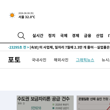
2026.08.08 (토)
서울 32.0℃
56분 전 >
[속보]규제합리화위원회 부위원장에 김태유 서울대 공대 교
후임
-26708초 전 >
이강인, 폭염 속 AT마드리드 첫 훈련…80명 식사 대접까
실시간
정치
국제
경제
금융
산업
-23847초 전 >
미 사업체 일자리, 7월에 2.3만개 순감하고 그 전 2개월 1
하향수정 (2보)
-23295초 전 >
[속보] 미 사업체, 일자리 7월에 2.3만 개 줄어…실업률은
↓
-19158초 전 >
[속보]이 대통령 "부동산 공급 기존 사고방식 매달리지 
포토
국내사진
해외사진
그래픽뉴스
뉴시스
실천"
-18243초 전 >
이란, "오만과 '중앙 단일 루트' 합의…북쪽 인바운드·남
운드는 임시"
-9811초 전 >
"낮 기온 소폭 하락"…수도권 폭염중대경보, 폭염경보로 
-9775초 전 >
[속보]이 대통령, '호우피해' 안동·의성 관할 4개 면 특별
포
-9738초 전 >
[단독]중수청 지원 검사들, 정원 초과 시 낮은 계급 임용…
갈 수도
-7709초 전 >
낮 최고 37도 찜통더위…곳곳 소나기·강원 많은 비[내일날
-6015초 전 >
SK하이닉스, 용인·청주 팹에 54조 투자…"AI 메모리 수요
응"
-2871초 전 >
여자배구 이재영·이다영 자매, 아제르바이잔 투란VC 입단
-2124초 전 >
외국인 심판 성 접대 7경기 들여다보니…한국 축구 '5승 2