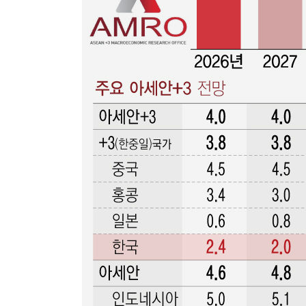
갈 수도
-7709초 전 >
낮 최고 37도 찜통더위…곳곳 소나기·강원 많은 비[내일날
-6015초 전 >
SK하이닉스, 용인·청주 팹에 54조 투자…"AI 메모리 수요
응"
-2871초 전 >
여자배구 이재영·이다영 자매, 아제르바이잔 투란VC 입단
-2124초 전 >
외국인 심판 성 접대 7경기 들여다보니…한국 축구 '5승 2
-1858초 전 >
[속보]코스닥, 2.86포인트(0.36%) 내린 798.81마감
-1811초 전 >
[속보]코스피, 6200선 약보합…0.60% 내린 6258.77에 
-1791초 전 >
[속보]원·달러 환율, 7.7원 내린 1416.1원 마감
-1680초 전 >
[속보] 노원서 40.1도 관측…서울, 2018년 이후 첫 40도
20분 전 >
[속보]종합특검, '계엄 수용공간 확보' 신용해 前교정본부장 
39분 전 >
외신들도 주목한 韓축구 파문…"국민적 공분에 수사 재개"
39분 전 >
11시간 압수수색에 성접대 파문까지…'쑥대밭' 된 축구협회
56분 전 >
[속보]규제합리화위원회 부위원장에 김태유 서울대 공대 교
후임