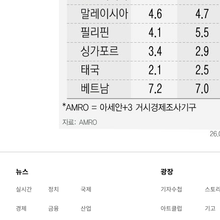
뉴스
광장
실시간
정치
국제
기자수첩
스토
경제
금융
산업
아트클럽
기고