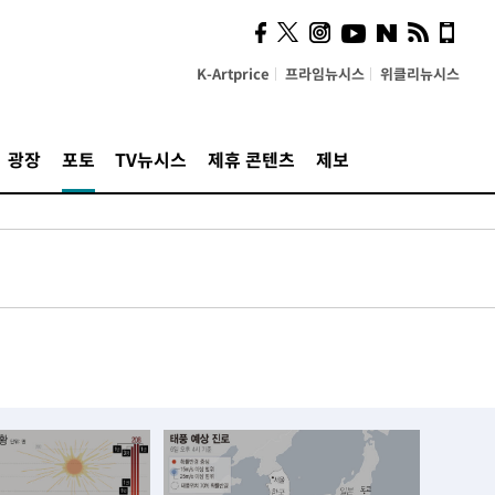
K-Artprice
프라임뉴시스
위클리뉴시스
광장
포토
TV뉴시스
제휴 콘텐츠
제보