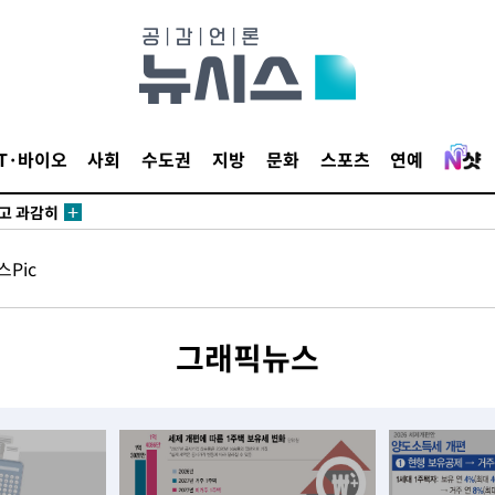
수…이병태
지(종합)
0.3만개
IT·바이오
사회
수도권
지방
문화
스포츠
연예
 4.1%로
말고 과감히
쪽 아웃바
Pic
 하향
별재난지역
…희망지 못
그래픽뉴스
씨]
 선제 대
무'