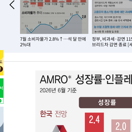
-2655초 전 >
[속보]코스피, 6200선 약보합…0.60% 내린 6258.77에 
-2635초 전 >
[속보]원·달러 환율, 7.7원 내린 1416.1원 마감
-2524초 전 >
[속보] 노원서 40.1도 관측…서울, 2018년 이후 첫 40도
6분 전 >
[속보]종합특검, '계엄 수용공간 확보' 신용해 前교정본부장 기
 2주택…내
7월 소비자물가 2.8%↑…석 달 만에
정부, 비과세·감면 1
25분 전 >
외신들도 주목한 韓축구 파문…"국민적 공분에 수사 재개"
2%대
브리드차 감면 종료 [
25분 전 >
11시간 압수수색에 성접대 파문까지…'쑥대밭' 된 축구협회
42분 전 >
[속보]규제합리화위원회 부위원장에 김태유 서울대 공대 교
후임
-27552초 전 >
이강인, 폭염 속 AT마드리드 첫 훈련…80명 식사 대접까
-24691초 전 >
미 사업체 일자리, 7월에 2.3만개 순감하고 그 전 2개월 1
하향수정 (2보)
-24139초 전 >
[속보] 미 사업체, 일자리 7월에 2.3만 개 줄어…실업률은
↓
-20002초 전 >
[속보]이 대통령 "부동산 공급 기존 사고방식 매달리지 
실천"
-19087초 전 >
이란, "오만과 '중앙 단일 루트' 합의…북쪽 인바운드·남
운드는 임시"
-10655초 전 >
"낮 기온 소폭 하락"…수도권 폭염중대경보, 폭염경보로
-10619초 전 >
[속보]이 대통령, '호우피해' 안동·의성 관할 4개 면 특
선포
-10582초 전 >
[단독]중수청 지원 검사들, 정원 초과 시 낮은 계급 임용
갈 수도
-8553초 전 >
낮 최고 37도 찜통더위…곳곳 소나기·강원 많은 비[내일날