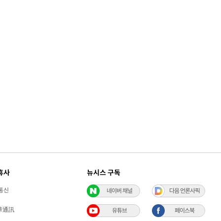
휴사
뉴시스 구독
통신
네이버 채널
다음 언론사픽
華通訊
유튜브
페이스북