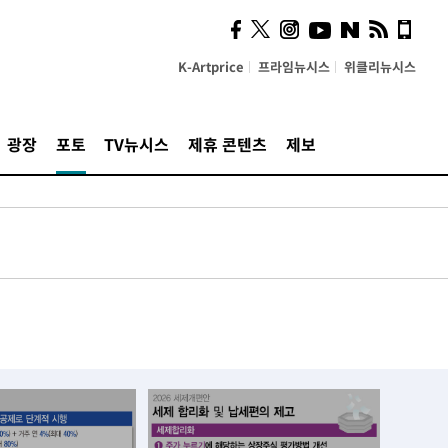
K-Artprice
프라임뉴시스
위클리뉴시스
광장
포토
TV뉴시스
제휴 콘텐츠
제보