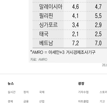
뉴스
광장
실시간
정치
국제
기자수첩
스토
경제
금융
산업
아트클럽
기고