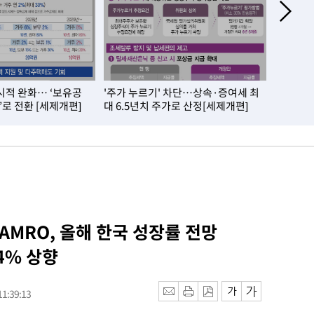
시적 완화… ‘보유공
'주가 누르기' 차단…상속·증여세 최
내 집 실
’로 전환 [세제개편]
대 6.5년치 주가로 산정[세제개편]
제개편]
 AMRO, 올해 한국 성장률 전망
.4% 상향
1:39:13