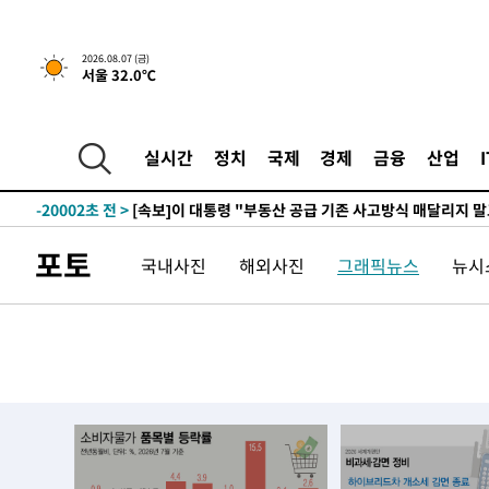
2026.08.07 (금)
서울 32.0℃
42분 전 >
[속보]규제합리화위원회 부위원장에 김태유 서울대 공대 교
후임
-27552초 전 >
이강인, 폭염 속 AT마드리드 첫 훈련…80명 식사 대접까
-24691초 전 >
미 사업체 일자리, 7월에 2.3만개 순감하고 그 전 2개월 1
실시간
정치
국제
경제
금융
산업
하향수정 (2보)
-24139초 전 >
[속보] 미 사업체, 일자리 7월에 2.3만 개 줄어…실업률은
↓
-20002초 전 >
[속보]이 대통령 "부동산 공급 기존 사고방식 매달리지 
실천"
-19087초 전 >
이란, "오만과 '중앙 단일 루트' 합의…북쪽 인바운드·남
포토
국내사진
해외사진
그래픽뉴스
뉴시스
운드는 임시"
-10655초 전 >
"낮 기온 소폭 하락"…수도권 폭염중대경보, 폭염경보로
-10619초 전 >
[속보]이 대통령, '호우피해' 안동·의성 관할 4개 면 특
선포
-10582초 전 >
[단독]중수청 지원 검사들, 정원 초과 시 낮은 계급 임용
갈 수도
-8553초 전 >
낮 최고 37도 찜통더위…곳곳 소나기·강원 많은 비[내일날
-6859초 전 >
SK하이닉스, 용인·청주 팹에 54조 투자…"AI 메모리 수요
응"
-3715초 전 >
여자배구 이재영·이다영 자매, 아제르바이잔 투란VC 입단
-2968초 전 >
외국인 심판 성 접대 7경기 들여다보니…한국 축구 '5승 2
-2702초 전 >
[속보]코스닥, 2.86포인트(0.36%) 내린 798.81마감