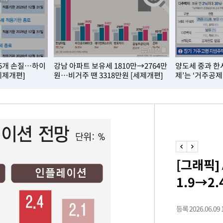
마쳐
소
15개 손질…하이
강남 아파트 보유세 1810만→2764만
양도세 중과 한
세제개편]
원…비거주 땐 3318만원 [세제개편]
제’는 ‘거주공제
수…이병태
지(종합)
0.3만개
 4.1%로
말고 과감히
[그래픽]
쪽 아웃바
1.9→2
 하향
별재난지역
…희망지 못
등록 2026.06.09 1
씨]