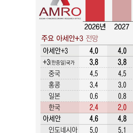
-6859초 전 >
SK하이닉스, 용인·청주 팹에 54조 투자…"AI 메모리 수요
응"
-3715초 전 >
여자배구 이재영·이다영 자매, 아제르바이잔 투란VC 입단
-2968초 전 >
외국인 심판 성 접대 7경기 들여다보니…한국 축구 '5승 2
-2702초 전 >
[속보]코스닥, 2.86포인트(0.36%) 내린 798.81마감
-2655초 전 >
[속보]코스피, 6200선 약보합…0.60% 내린 6258.77에 
-2635초 전 >
[속보]원·달러 환율, 7.7원 내린 1416.1원 마감
-2524초 전 >
[속보] 노원서 40.1도 관측…서울, 2018년 이후 첫 40도
6분 전 >
[속보]종합특검, '계엄 수용공간 확보' 신용해 前교정본부장 기
25분 전 >
외신들도 주목한 韓축구 파문…"국민적 공분에 수사 재개"
25분 전 >
11시간 압수수색에 성접대 파문까지…'쑥대밭' 된 축구협회
42분 전 >
[속보]규제합리화위원회 부위원장에 김태유 서울대 공대 교
후임