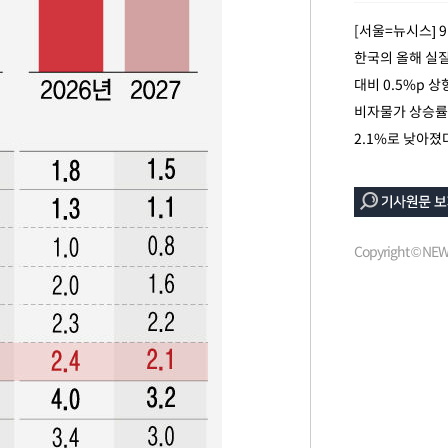
 선제 대
[서울=뉴시스] 
한국의 올해 실질 
무'
대비 0.5%p 
비자물가 상승률 
마쳐
2.1%로 낮아졌
소
Copyright © N
수…이병태