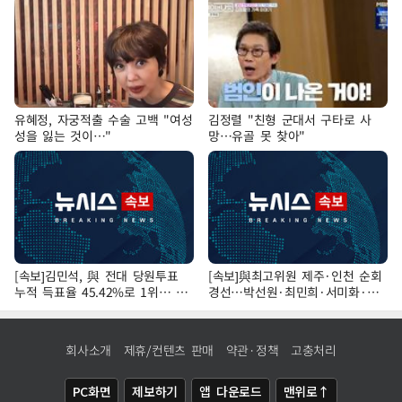
유혜정, 자궁적출 수술 고백 "여성
김정렬 "친형 군대서 구타로 사
성을 잃는 것이…"
망…유골 못 찾아"
[속보]김민석, 與 전대 당원투표
[속보]與최고위원 제주·인천 순회
누적 득표율 45.42%로 1위… 정
경선…박선원·최민희·서미화·한
청래 44.56%
민수·김용 순
회사소개
제휴/컨텐츠 판매
약관·정책
고충처리
PC화면
제보하기
앱 다운로드
맨위로↑