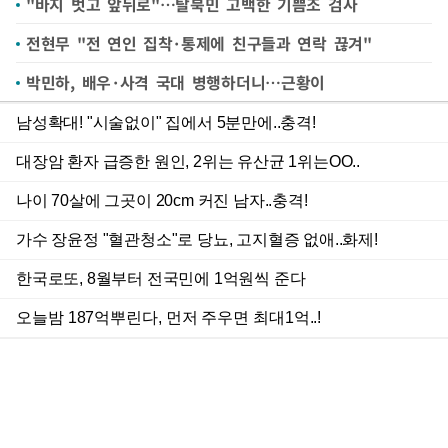
"바지 벗고 앞뒤로"…탈북민 고백한 기쁨조 검사
전현무 "전 연인 집착·통제에 친구들과 연락 끊겨"
박민하, 배우·사격 국대 병행하더니…근황이