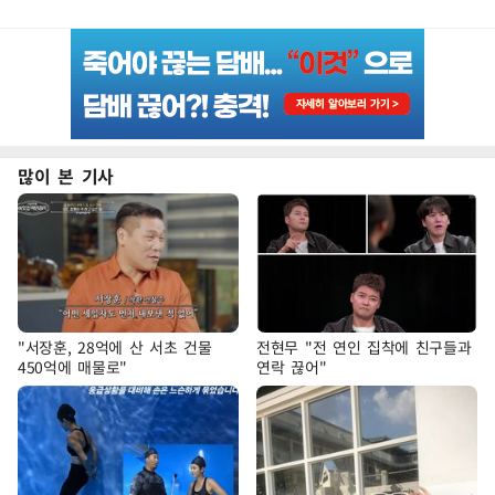
많이 본 기사
"서장훈, 28억에 산 서초 건물
전현무 "전 연인 집착에 친구들과
450억에 매물로"
연락 끊어"