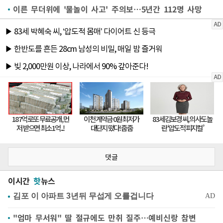
이른 무더위에 '물놀이 사고' 주의보…5년간 112명 사망
댓글
이시간
핫
뉴스
"엄마 무서워" 딸 절규에도 만취 질주…예비신랑 참변