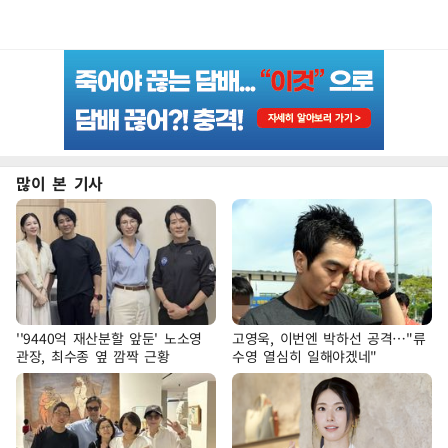
많이 본 기사
''9440억 재산분할 앞둔' 노소영
고영욱, 이번엔 박하선 공격…"류
관장, 최수종 옆 깜짝 근황
수영 열심히 일해야겠네"