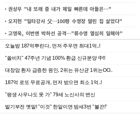
권상우 "내 또래 중 내가 제일 빠른데 아들은…"
오지헌 "일타강사 父…100평 수영장 딸린 집 살았다"
고영욱, 이번엔 박하선 공격…"류수영 열심히 일해야"