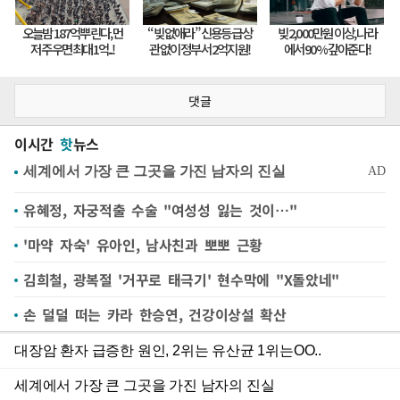
댓글
이시간
핫
뉴스
유혜정, 자궁적출 수술 "여성성 잃는 것이…"
'마약 자숙' 유아인, 남사친과 뽀뽀 근황
김희철, 광복절 '거꾸로 태극기' 현수막에 "X돌았네"
손 덜덜 떠는 카라 한승연, 건강이상설 확산