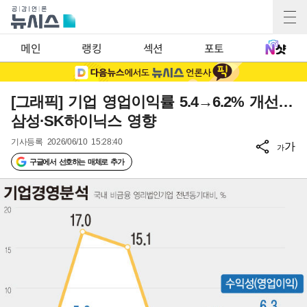
메인
랭킹
섹션
포토
[그래픽] 기업 영업이익률 5.4→6.2% 개선…
삼성·SK하이닉스 영향
기사등록
2026/06/10 15:28:40
가
가
구글에서 선호하는 매체로 추가