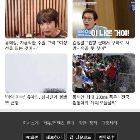
유혜정, 자궁적출 수술 고백 "여성
김정렬 "친형 군대서 구타로 사
성을 잃는 것이…"
망…유골 못 찾아"
'마약 자숙' 유아인, 남사친과 볼뽀
동해안 최대 100㎜ 폭우…전국
뽀 근황
찜통더위 계속[오늘날씨]
회사소개
제휴/컨텐츠 판매
약관·정책
고충처리
PC화면
제보하기
앱 다운로드
맨위로↑