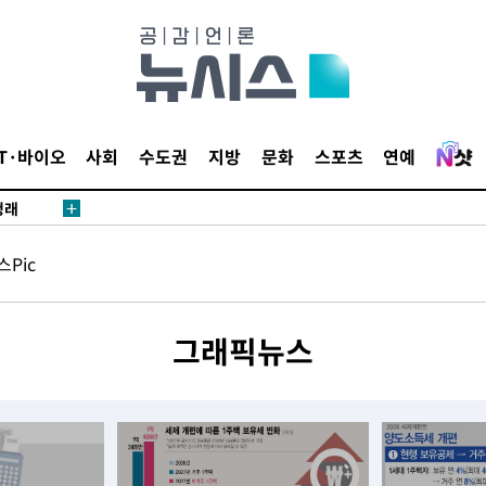
밀정보, 언
시작'
IT·바이오
사회
수도권
지방
문화
스포츠
연예
승리…정청래
청래
청래 승리
Pic
7%·정청래
2%·김민석
0.30%
그래픽뉴스
 차에 첫
동'
리(종합)
개