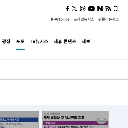
K-Artprice
프라임뉴시스
위클리뉴시스
광장
포토
TV뉴시스
제휴 콘텐츠
제보