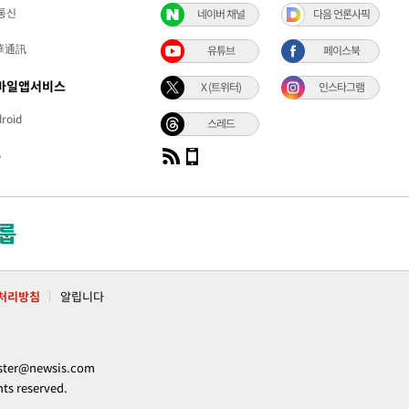
통신
네이버 채널
다음 언론사픽
華通訊
유튜브
페이스북
바일앱서비스
X (트위터)
인스타그램
roid
스레드
S
처리방침
알립니다
ter@newsis.com
 reserved.