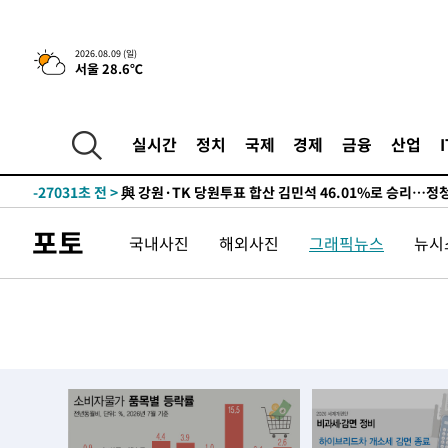
2026.08.09 (일)
서울 28.6℃
4시간 전 >
美 국방부, 켄달 전 공군장관 보안허가 취소…“에어포스원 기
론 누출”
-31721초 전 >
태풍 돌핀, 중 저장성 타이저우시 해안에 상륙 (1보)
-29067초 전 >
AT마드리드 데뷔 앞둔 이강인, 맨시티전 선발 대신 '벤치 
실시간
정치
국제
경제
금융
산업
-27697초 전 >
[속보]與 강원·TK 당원투표 합산 김민석 48.54%로 
44.40%
-27031초 전 >
與 강원·TK 당원투표 합산 김민석 46.01%로 승리…정
44.53%
-26871초 전 >
[속보]與전대 권리당원투표…강원·경북 김민석, 대구 정
포토
국내사진
해외사진
그래픽뉴스
뉴시스
-26678초 전 >
[속보]與 당대표 경선, 경북 권리당원 투표 김민석 47.3
45.71%
-26580초 전 >
[속보]與 당대표 경선, 대구 권리당원 투표 정청래 47.8
46.35%
-26377초 전 >
[속보]與 당대표 경선, 강원 권리당원 투표 김민석 승리…5
득표
-24295초 전 >
"일본축구협회, 대한축구협회 성 접대 의혹 심판 조사"
-16937초 전 >
[속보]장은수, KLPGA 제주삼다수 역전 우승…데뷔 10년
정상
-12302초 전 >
"얼마나 더웠으면"…안동 물길공원서 헤엄친 구렁이 '소
-12229초 전 >
손흥민, 68분 뛰고 2경기 침묵…LAFC, 톨루카에 1-0 승
-11501초 전 >
'2경기 연속 침묵' 손흥민, 톨루카전 68분만 뛰고 슈팅 0