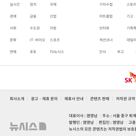
실시간
정치
국제
기자수첩
스토
경제
금융
산업
아트클럽
기고
사회
수도권
지방
인터뷰
기획
문화
IT·바이오
스포츠
섹션코너
데일
연예
포토
TV뉴시스
인사
부고
회사소개
광고 · 제휴 문의
제휴사 안내
콘텐츠 판매
저작권 규약
대표이사 : 염영남
주소 : 서울 중구 퇴
발행인 : 염영남
편집인 : 염영남
고충
뉴시스의 모든 콘텐츠는 저작권법의 보호를 받는 바