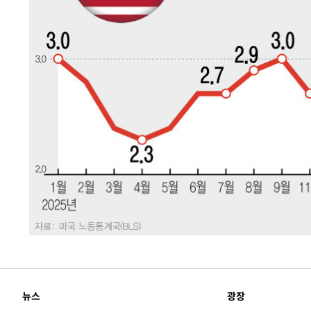
-16937초 전 >
[속보]장은수, KLPGA 제주삼다수 역전 우승…데뷔 10년
정상
-12302초 전 >
"얼마나 더웠으면"…안동 물길공원서 헤엄친 구렁이 '소
-12229초 전 >
손흥민, 68분 뛰고 2경기 침묵…LAFC, 톨루카에 1-0 승
-11501초 전 >
'2경기 연속 침묵' 손흥민, 톨루카전 68분만 뛰고 슈팅 0
-10253초 전 >
이강인, 오늘 서울서 AT마드리드 입단식…'전례 없는 특
47분 전 >
'여긴 20도, 저긴 50도'…열화상 카메라로 본 폭염 저감시설 '
56분 전 >
콜롬비아 신임 우파 대통령 취임 하루만에 차량폭탄 폭발 사건
2시간 전 >
튀르키예 외무장관, "메카 3국 방위협정은 이란이 목표 아냐 "
3시간 전 >
이군이 불법 군시설 건설한 레바논 남부에서 레바논군 3명 폭
4시간 전 >
[속보]美중부 사령관, 이스라엘 긴급방문 다중화된 전선 상황
4시간 전 >
美 국방부, 켄달 전 공군장관 보안허가 취소…“에어포스원 기
론 누출”
뉴스
광장