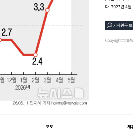
다. 2023년 4
 차에 첫
동'
리(종합)
개
Copyright © N
급대우'
온도차'
 밝혀
발로 부상
 논의
밀정보, 언
포토
제