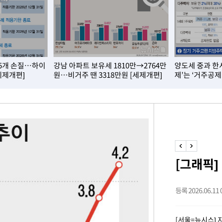
급대우'
온도차'
 밝혀
15개 손질…하이
강남 아파트 보유세 1810만→2764만
양도세 중과 한
발로 부상
세제개편]
원…비거주 땐 3318만원 [세제개편]
제’는 ‘거주공제
 논의
밀정보, 언
시작'
승리…정청래
청래
[그래픽]
청래 승리
7%·정청래
등록 2026.06.11 0
2%·김민석
0.30%
[서울=뉴시스] 