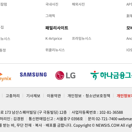
리칼럼
국내사진
해외사진
AP
그래픽
新
특집
패밀리사이트
모
K-Artprice
프라임뉴시스
And
리뉴시스
위클리뉴시스
IO
동정
고충처리
기사제보
이용약관
개인정보 · 청소년보호정책
개인정보
계로 173 남산스퀘어빌딩 (구 극동빌딩) 12층
사업자등록번호 : 102-81-36588
처리인 : 김경원
통신판매업신고 : 서울중구 0398호
문의 02-721-7400
webmas
, 무단 전재ㆍ복사ㆍ배포를 금합니다. Copyright © NEWSIS.COM All rights