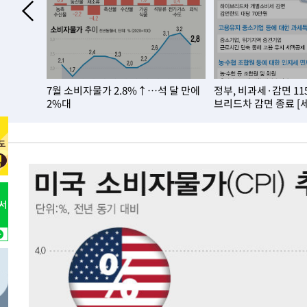
-10253초 전 >
이강인, 오늘 서울서 AT마드리드 입단식…'전례 없는 특
47분 전 >
'여긴 20도, 저긴 50도'…열화상 카메라로 본 폭염 저감시설 '
56분 전 >
콜롬비아 신임 우파 대통령 취임 하루만에 차량폭탄 폭발 사건
2시간 전 >
튀르키예 외무장관, "메카 3국 방위협정은 이란이 목표 아냐 "
 2주택…내
7월 소비자물가 2.8%↑…석 달 만에
정부, 비과세·감면 1
3시간 전 >
이군이 불법 군시설 건설한 레바논 남부에서 레바논군 3명 폭
2%대
브리드차 감면 종료 [
4시간 전 >
[속보]美중부 사령관, 이스라엘 긴급방문 다중화된 전선 상황
4시간 전 >
美 국방부, 켄달 전 공군장관 보안허가 취소…“에어포스원 기
론 누출”
-31721초 전 >
태풍 돌핀, 중 저장성 타이저우시 해안에 상륙 (1보)
-29067초 전 >
AT마드리드 데뷔 앞둔 이강인, 맨시티전 선발 대신 '벤치 
-27697초 전 >
[속보]與 강원·TK 당원투표 합산 김민석 48.54%로 
44.40%
-27031초 전 >
與 강원·TK 당원투표 합산 김민석 46.01%로 승리…정
44.53%
-26871초 전 >
[속보]與전대 권리당원투표…강원·경북 김민석, 대구 정
-26678초 전 >
[속보]與 당대표 경선, 경북 권리당원 투표 김민석 47.3
45.71%
-26580초 전 >
[속보]與 당대표 경선, 대구 권리당원 투표 정청래 47.8
46.35%
-26377초 전 >
[속보]與 당대표 경선, 강원 권리당원 투표 김민석 승리…5
득표
-24295초 전 >
"일본축구협회, 대한축구협회 성 접대 의혹 심판 조사"