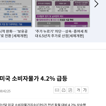
시적 완화… ‘보유공
'주가 누르기' 차단…상속·증여세 최
내 집 실
’로 전환 [세제개편]
대 6.5년치 주가로 산정[세제개편]
제개편]
 미국 소비자물가 4.2% 급등
8:42:25
지난달 미국 소비자물가지수(CPI)가 전년 동월 대비 4.2% 상승했