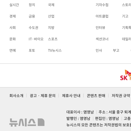
실시간
정치
국제
기자수첩
스토
경제
금융
산업
아트클럽
기고
사회
수도권
지방
인터뷰
기획
문화
IT·바이오
스포츠
섹션코너
데일
연예
포토
TV뉴시스
인사
부고
회사소개
광고 · 제휴 문의
제휴사 안내
콘텐츠 판매
저작권 규약
대표이사 : 염영남
주소 : 서울 중구 퇴
발행인 : 염영남
편집인 : 염영남
고충
뉴시스의 모든 콘텐츠는 저작권법의 보호를 받는 바