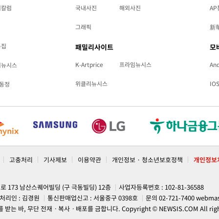
리칼럼
국내사진
해외사진
AP
그래픽
新
특집
패밀리사이트
모
K-Artprice
프라임뉴시스
And
리뉴시스
위클리뉴시스
IO
동정
고충처리
기사제보
이용약관
개인정보 · 청소년보호정책
개인정보
계로 173 남산스퀘어빌딩 (구 극동빌딩) 12층
사업자등록번호 : 102-81-36588
처리인 : 김경원
통신판매업신고 : 서울중구 0398호
문의 02-721-7400
webmas
, 무단 전재ㆍ복사ㆍ배포를 금합니다. Copyright © NEWSIS.COM All rights