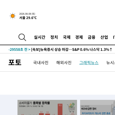
2026.08.08 (토)
서울 29.6℃
실시간
정치
국제
경제
금융
산업
-29558초 전 >
[속보]뉴욕증시 상승 마감…S&P 0.6% 나스닥 1.3%↑
포토
국내사진
해외사진
그래픽뉴스
뉴시스