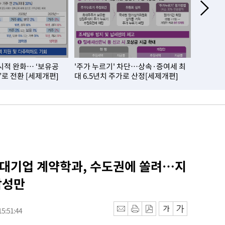
시적 완화… ‘보유공
'주가 누르기' 차단…상속·증여세 최
내 집 실
’로 전환 [세제개편]
대 6.5년치 주가로 산정[세제개편]
제개편]
 대기업 계약학과, 수도권에 쏠려…지
삼성만
5:51:44