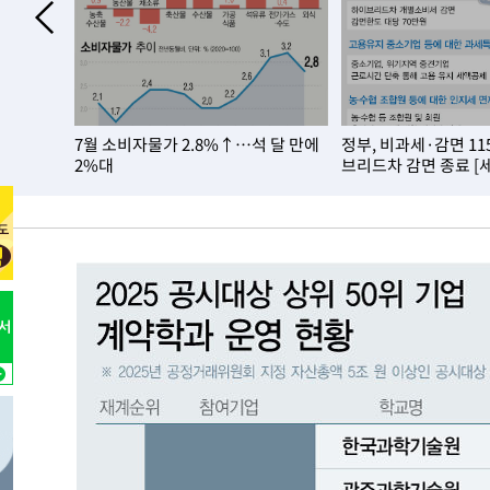
 2주택…내
7월 소비자물가 2.8%↑…석 달 만에
정부, 비과세·감면 1
2%대
브리드차 감면 종료 [