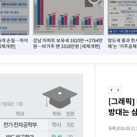
15개 손질…하이
강남 아파트 보유세 1810만→2764만
양도세 중과 한
세제개편]
원…비거주 땐 3318만원 [세제개편]
제’는 ‘거주공제
[그래픽]
방대는 
등록 2026.06.11 1