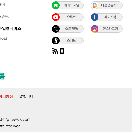
통신
네이버 채널
다음 언론사픽
華通訊
유튜브
페이스북
바일앱서비스
X (트위터)
인스타그램
roid
스레드
S
처리방침
알립니다
ter@newsis.com
 reserved.