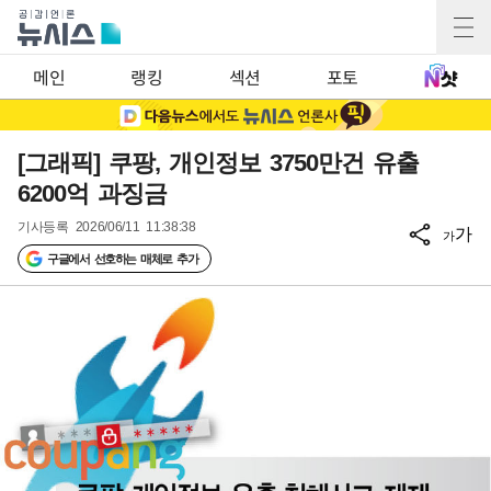
메인
랭킹
섹션
포토
[그래픽] 쿠팡, 개인정보 3750만건 유출
6200억 과징금
기사등록
2026/06/11 11:38:38
가
가
구글에서 선호하는 매체로 추가