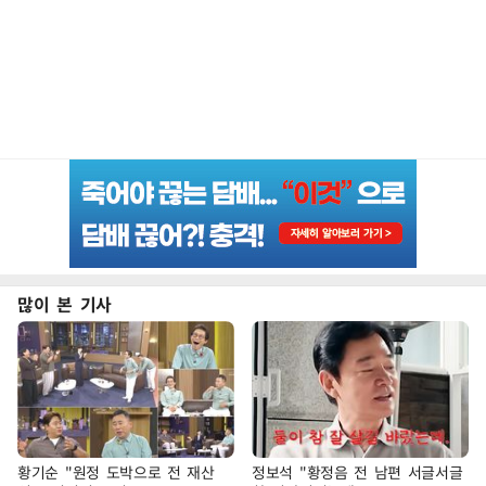
많이 본 기사
황기순 "원정 도박으로 전 재산
정보석 "황정음 전 남편 서글서글