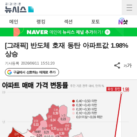
메인
랭킹
섹션
포토
[그래픽] 반도체 호재 동탄 아파트값 1.98%
상승
기사등록
2026/06/11 15:51:20
가
가
구글에서 선호하는 매체로 추가