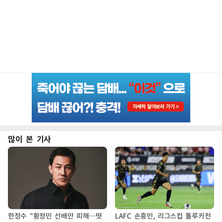
많이 본 기사
한정수 "황정민 선배만 피해…떳
LAFC 손흥민, 리그스컵 톨루카전