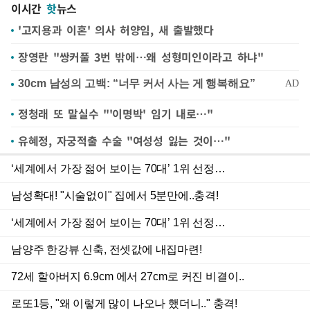
이시간
핫
뉴스
'고지용과 이혼' 의사 허양임, 새 출발했다
장영란 "쌍커풀 3번 밖에…왜 성형미인이라고 하냐"
정청래 또 말실수 "'이명박' 임기 내로…"
유혜정, 자궁적출 수술 "여성성 잃는 것이…"