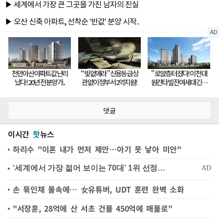
댓글
이시간
핫
뉴스
하리수 "이혼 내가 먼저 제안…아기 못 낳아 미안"
손 묶인채 물속에… 女유튜버, UDT 훈련 완벽 소화
"서장훈, 28억에 산 서초 건물 450억에 매물로"