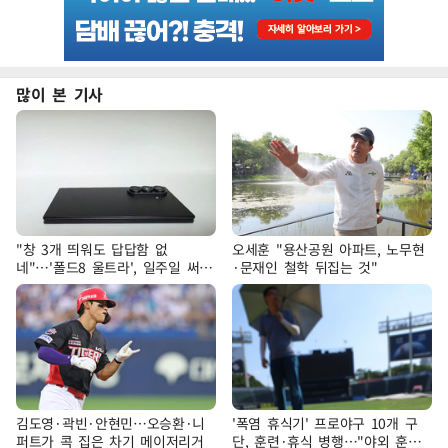
많이 본 기사
"창 3개 띄워도 답답함 없
오세훈 "용산공원 아파트, 노무현
네"…'폴드8 울트라', 일주일 써보
·문재인 철학 뒤집는 것"
니
김도영·곽빈·안현민…오승환·니
'폭염 휴식기' 프로야구 10개 구
퍼트가 콕 집은 차기 메이저리거
단, 훈련·휴식 병행…"야외 훈련