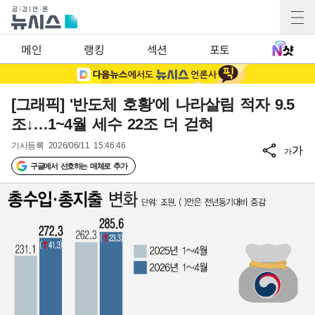
메인
랭킹
섹션
포토
[그래픽] '반도체 호황'에 나라살림 적자 9.5
조↓…1~4월 세수 22조 더 걷혀
기사등록
2026/06/11 15:46:46
가
가
구글에서 선호하는 매체로 추가