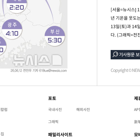
해 불가피"
[서울=뉴시스] 
등 압수수
년 기온을 웃도는
월 중 예
13일(토)과 1
다. (그래픽=전
Copyright © N
축
포토
제
마감 다우
리칼럼
국내사진
해외사진
AP
그래픽
新
특집
패밀리사이트
모