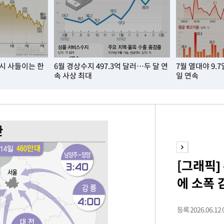
다시 사들이는 한
6월 경상수지 497.3억 달러…두 달 연
7월 열대야 9.
속 사상 최대
일 연속
축
마감 다우
감
[그래픽]
 포착
에 소폭 
라하라 격파
꺾인다"
 위협"
등록 2026.06.12 0
 수용할까