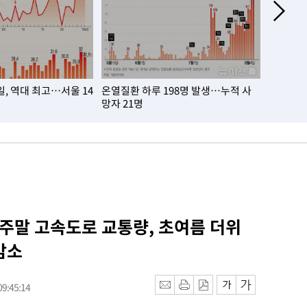
7일, 역대 최고…서울 14
온열질환 하루 198명 발생…누적 사
태풍 '돌
망자 21명
 주말 고속도로 교통량, 초여름 더위
감소
9:45:14