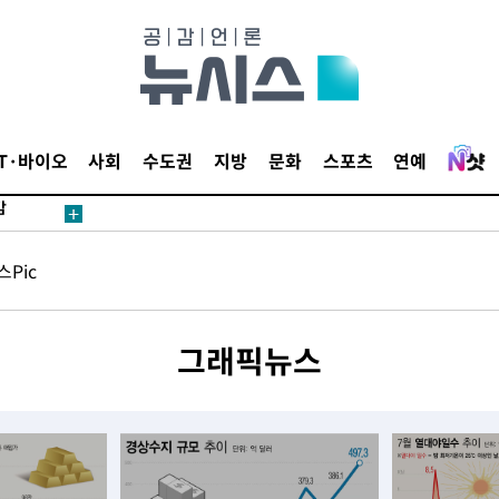
마감 다우
IT·바이오
사회
수도권
지방
문화
스포츠
연예
감
 포착
Pic
라하라 격파
꺾인다"
 위협"
그래픽뉴스
 수용할까
해 불가피"
등 압수수
월 중 예