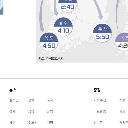
-13621초 전 >
[속보]산업장관 "李정부, 원전 반대 안해…안정 전력 위
-12318초 전 >
[속보]경찰, '홍명보 선임 논란' 대한축구협회·축구회관 
색
-11705초 전 >
[속보]산업장관 "美무역법 제301조 과잉생산 결과 발표 8
상
-11498초 전 >
[속보]코스피 매도사이드카 발동…4%대 급락
-10770초 전 >
[속보]전남광주 초대 시민추천 부시장에 백승주·윤난실
-8331초 전 >
서울 열대야 15일째 지속…비공식 '초열대야' 30도 넘어
-6898초 전 >
[속보]코스닥, 2.15포인트(0.27%) 내린 797.44 출발
-6881초 전 >
[속보]코스피, 119.51포인트(1.81%) 내린 6478.75 개장
-3328초 전 >
6월 경상수지 497.3억 달러…두 달 연속 사상 최대
-3279초 전 >
서울 낮 39도 '폭염중대경보'…40도 관측 가능성도
-641초 전 >
미 워싱턴주 스포캔 시의 통제불능 3개 산불, 방화선 일부 구
뉴스
광장
1시간 전 >
[속보] 호르무즈 해협 이란-오만 협상 기대속 뉴욕증시 혼조 
실시간
정치
국제
기자수첩
스토
0.49%↑
경제
금융
산업
아트클럽
기고
사회
수도권
지방
인터뷰
기획