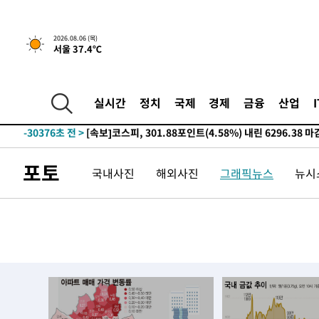
2026.08.06 (목)
서울 37.4℃
1시간 전 >
[속보] 호르무즈 해협 이란-오만 협상 기대속 뉴욕증시 혼조 
0.49%↑
-30446초 전 >
[속보]코스닥, 800p 회복…0.26% 오른 801.67 마감
실시간
정치
국제
경제
금융
산업
-30376초 전 >
[속보]코스피, 301.88포인트(4.58%) 내린 6296.38 마
-30241초 전 >
[속보]원·달러 환율, 0.7원 내린 1423.8원 마감
-27840초 전 >
"여기 떨어졌다"…다누리, 스페이스X 로켓 달 충돌 흔적
포토
국내사진
해외사진
그래픽뉴스
뉴시스
-24885초 전 >
손흥민, 5경기 연속골 실패…LAFC는 승부차기 끝 과달
-17486초 전 >
내일까지 39도 '펄펄'…기상청 "태풍 지나며 폭염 잠시 
-17123초 전 >
트럼프, 한국계 진보 주지사 후보 맹공…"공산주의가 최대
-17101초 전 >
"美간섭에 합의 지연"…트럼프, '이란 호르무즈 통제권'
-13621초 전 >
[속보]산업장관 "李정부, 원전 반대 안해…안정 전력 위
-12318초 전 >
[속보]경찰, '홍명보 선임 논란' 대한축구협회·축구회관 
색
-11705초 전 >
[속보]산업장관 "美무역법 제301조 과잉생산 결과 발표 8
상
-11498초 전 >
[속보]코스피 매도사이드카 발동…4%대 급락