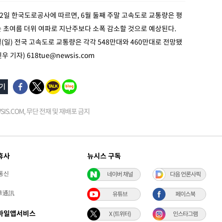
12일 한국도로공사에 따르면, 6월 둘째 주말 고속도로 교통량은 평
 초여름 더위 여파로 지난주보다 소폭 감소할 것으로 예상된다.
4일(일) 전국 고속도로 교통량은 각각 548만대와 460만대로 전망됐
진우 기자)
618tue@newsis.com
EWSIS.COM, 무단 전재 및 재배포 금지
휴사
뉴시스 구독
통신
네이버 채널
다음 언론사픽
華通訊
유튜브
페이스북
바일앱서비스
X (트위터)
인스타그램