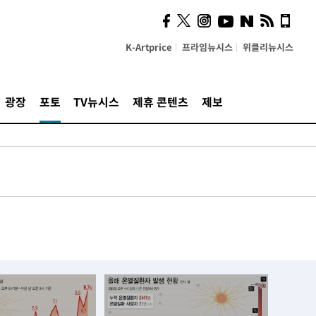
K-Artprice
프라임뉴시스
위클리뉴시스
광장
포토
TV뉴시스
제휴 콘텐츠
제보