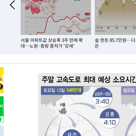
-10770초 전 >
[속보]전남광주 초대 시민추천 부시장에 백승주·윤난실
-8331초 전 >
서울 열대야 15일째 지속…비공식 '초열대야' 30도 넘어
-6898초 전 >
[속보]코스닥, 2.15포인트(0.27%) 내린 797.44 출발
-6881초 전 >
[속보]코스피, 119.51포인트(1.81%) 내린 6478.75 개장
서울 아파트값 상승폭 3주 만에 확
金 한돈 85.7만원…
-3328초 전 >
6월 경상수지 497.3억 달러…두 달 연속 사상 최대
대…노원·중랑 중저가 '강세'
은
-3279초 전 >
서울 낮 39도 '폭염중대경보'…40도 관측 가능성도
-641초 전 >
미 워싱턴주 스포캔 시의 통제불능 3개 산불, 방화선 일부 구
1시간 전 >
[속보] 호르무즈 해협 이란-오만 협상 기대속 뉴욕증시 혼조 
0.49%↑
-30446초 전 >
[속보]코스닥, 800p 회복…0.26% 오른 801.67 마감
-30376초 전 >
[속보]코스피, 301.88포인트(4.58%) 내린 6296.38 마
-30241초 전 >
[속보]원·달러 환율, 0.7원 내린 1423.8원 마감
-27840초 전 >
"여기 떨어졌다"…다누리, 스페이스X 로켓 달 충돌 흔적
-24885초 전 >
손흥민, 5경기 연속골 실패…LAFC는 승부차기 끝 과달
-17486초 전 >
내일까지 39도 '펄펄'…기상청 "태풍 지나며 폭염 잠시 
-17123초 전 >
트럼프, 한국계 진보 주지사 후보 맹공…"공산주의가 최대
-17101초 전 >
"美간섭에 합의 지연"…트럼프, '이란 호르무즈 통제권'