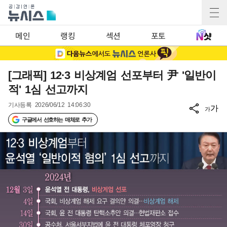
메인
랭킹
섹션
포토
[그래픽] 12·3 비상계엄 선포부터 尹 '일반이
적' 1심 선고까지
기사등록
2026/06/12 14:06:30
가
가
구글에서 선호하는 매체로 추가