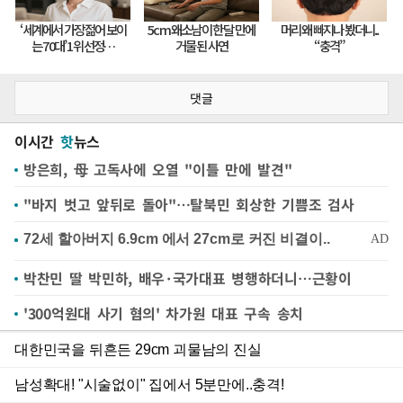
댓글
이시간
핫
뉴스
방은희, 母 고독사에 오열 "이틀 만에 발견"
"바지 벗고 앞뒤로 돌아"…탈북민 회상한 기쁨조 검사
박찬민 딸 박민하, 배우·국가대표 병행하더니…근황이
'300억원대 사기 혐의' 차가원 대표 구속 송치