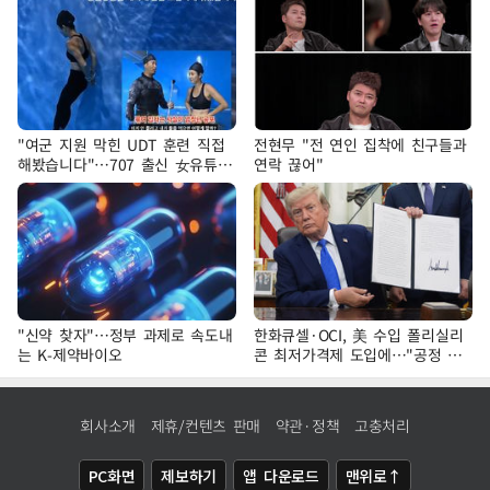
"여군 지원 막힌 UDT 훈련 직접
전현무 "전 연인 집착에 친구들과
해봤습니다"…707 출신 女유튜버
연락 끊어"
'완벽 소화'
"신약 찾자"…정부 과제로 속도내
한화큐셀·OCI, 美 수입 폴리실리
는 K-제약바이오
콘 최저가격제 도입에…"공정 경
쟁·수익성 개선 환영"
회사소개
제휴/컨텐츠 판매
약관·정책
고충처리
PC화면
제보하기
앱 다운로드
맨위로↑