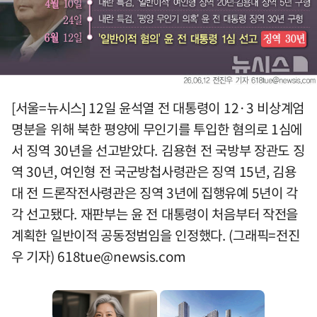
[서울=뉴시스] 12일 윤석열 전 대통령이 12·3 비상계엄
명분을 위해 북한 평양에 무인기를 투입한 혐의로 1심에
서 징역 30년을 선고받았다. 김용현 전 국방부 장관도 징
역 30년, 여인형 전 국군방첩사령관은 징역 15년, 김용
대 전 드론작전사령관은 징역 3년에 집행유예 5년이 각
각 선고됐다. 재판부는 윤 전 대통령이 처음부터 작전을
계획한 일반이적 공동정범임을 인정했다. (그래픽=전진
우 기자)
618tue@newsis.com