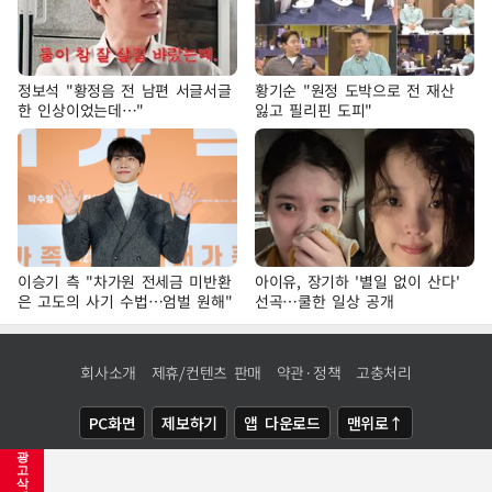
정보석 "황정음 전 남편 서글서글
황기순 "원정 도박으로 전 재산
한 인상이었는데…"
잃고 필리핀 도피"
이승기 측 "차가원 전세금 미반환
아이유, 장기하 '별일 없이 산다'
은 고도의 사기 수법…엄벌 원해"
선곡…쿨한 일상 공개
회사소개
제휴/컨텐츠 판매
약관·정책
고충처리
PC화면
제보하기
앱 다운로드
맨위로↑
광
COPYRIGHTⓒ
NEWSIS
ALL RIGHTS RESERVED.
고
삭