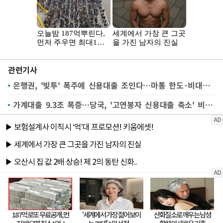
관련기사
은행권, '빚투' 폭주에 신용대출 조인다…마통 한도·비대면 접수 제한
가계대출 9.3조 폭증…당국, '고연봉자 신용대출 축소' 비상체계 가동