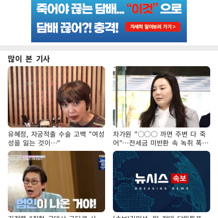
많이 본 기사
유혜정, 자궁적출 수술 고백 "여성
차가원 "○○○ 까면 주변 다 죽
성을 잃는 것이…"
어"…전세금 미반환 속 녹취 폭로
파장