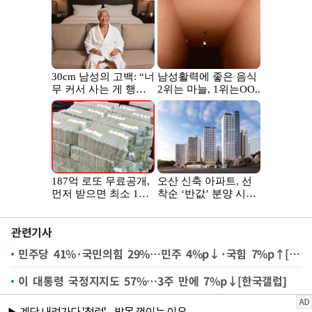
관련기사
민주당 41%·국민의힘 29%…민주 4%p↓·국힘 7%p↑[한국갤럽]
이 대통령 국정지지도 57%…3주 만에 7%p↓[한국갤럽]