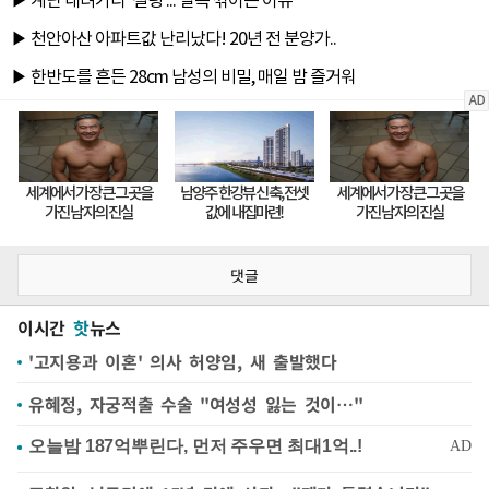
댓글
이시간
핫
뉴스
'고지용과 이혼' 의사 허양임, 새 출발했다
유혜정, 자궁적출 수술 "여성성 잃는 것이…"