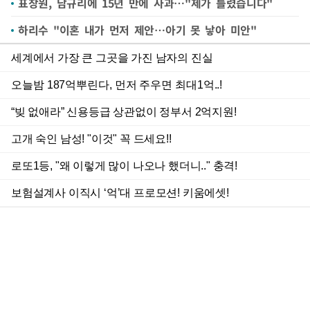
표창원, 남규리에 15년 만에 사과…"제가 틀렸습니다"
하리수 "이혼 내가 먼저 제안…아기 못 낳아 미안"