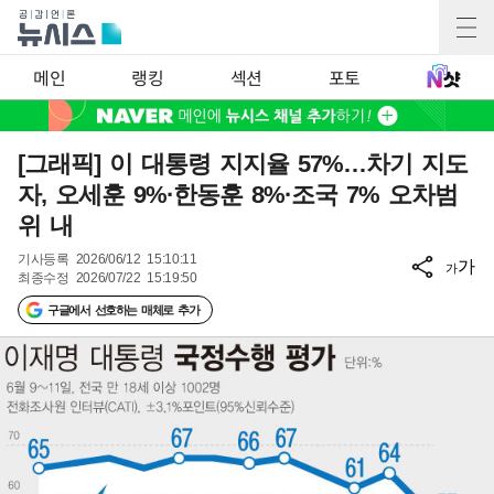
메인
랭킹
섹션
포토
[그래픽] 이 대통령 지지율 57%…차기 지도
자, 오세훈 9%·한동훈 8%·조국 7% 오차범
위 내
기사등록
2026/06/12 15:10:11
가
가
최종수정
2026/07/22 15:19:50
구글에서 선호하는 매체로 추가