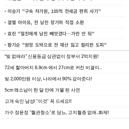
이승기 "구속 차가원, 105억 전세금 편취 사기"
결별 아이유, 전 남친 장기하 직접 소환
효린 "절친에게 남친 빼앗겼다…가만 안 둬"
황기순 "원정 도박으로 전 재산 잃고 필리핀 도피"