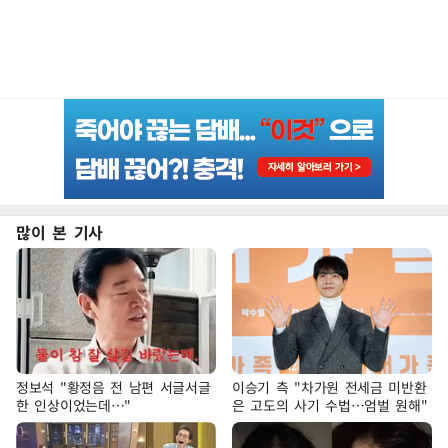
많이 본 기사
정보석 "황정음 전 남편 서글서글
이승기 측 "차가원 전세금 미반환
한 인상이었는데…"
은 고도의 사기 수법…엄벌 원해"