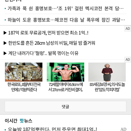
가족과 푹 쉰 홍명보호…'조 1위' 걸린 멕시코전 본격 담금질
하늘이 도운 홍명보호…체코전 다음 날 폭우에 잠긴 과달라하라
댓글
이시간
핫
뉴스