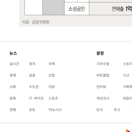
뉴스
광장
실시간
정치
국제
기자수첩
스토
경제
금융
산업
아트클럽
기고
사회
수도권
지방
인터뷰
기획
문화
IT·바이오
스포츠
섹션코너
데일
연예
포토
TV뉴시스
인사
부고