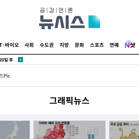
3명은 중
에서 두차
IT·바이오
사회
수도권
지방
문화
스포츠
연예
20일 후
Pic
3명은 중
에서 두차
그래픽뉴스
20일 후