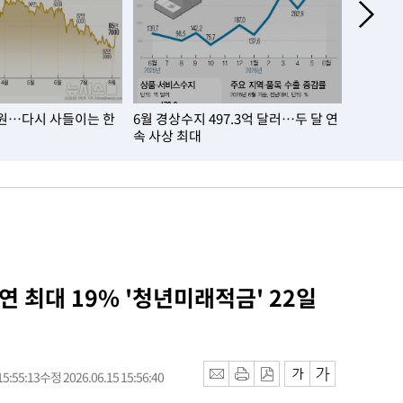
만원…다시 사들이는 한
6월 경상수지 497.3억 달러…두 달 연
7월 열대
속 사상 최대
일 연속
 연 최대 19% '청년미래적금' 22일
5:55:13
수정 2026.06.15 15:56:40