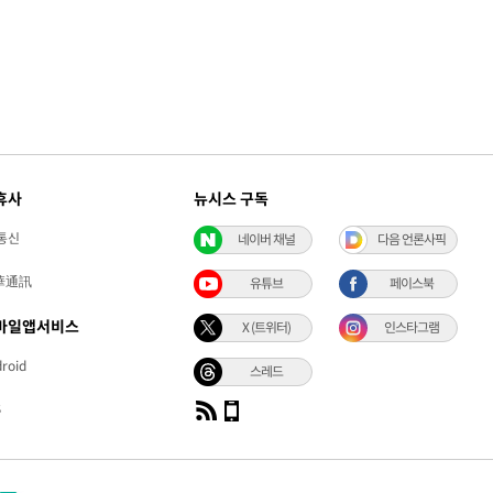
휴사
뉴시스 구독
통신
네이버 채널
다음 언론사픽
華通訊
유튜브
페이스북
바일앱서비스
X (트위터)
인스타그램
roid
스레드
S