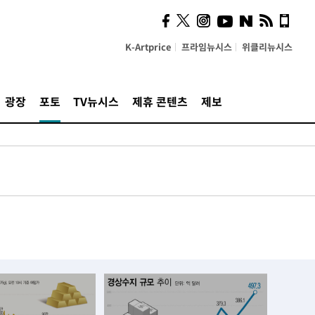
K-Artprice
프라임뉴시스
위클리뉴시스
광장
포토
TV뉴시스
제휴 콘텐츠
제보