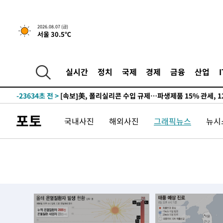
-19485초 전 >
[속보] 뉴욕증시, 일제 하락 마감…나스닥 0.06%↓
2026.08.07 (금)
서울 30.5℃
-30657초 전 >
시리아 다마스쿠스 교외에서 미니버스 폭발.. 14명 부상, 
태
-29955초 전 >
입추에도 극한더위…서울 낮 39도 '폭염중대경보'
-24919초 전 >
이란, 호르무즈서 "적국 목표물들"과 대치로 남부 케슘섬
실시간
정치
국제
경제
금융
산업
례 큰 폭발음
-23634초 전 >
[속보]美, 폴리실리콘 수입 규제…파생제품 15% 관세, 1
발효
-21785초 전 >
[속보]트럼프, 美 원정출산 금지 행정명령 서명
-19485초 전 >
[속보] 뉴욕증시, 일제 하락 마감…나스닥 0.06%↓
포토
국내사진
해외사진
그래픽뉴스
뉴시스
-30657초 전 >
시리아 다마스쿠스 교외에서 미니버스 폭발.. 14명 부상, 
태
-29955초 전 >
입추에도 극한더위…서울 낮 39도 '폭염중대경보'
-24919초 전 >
이란, 호르무즈서 "적국 목표물들"과 대치로 남부 케슘섬
례 큰 폭발음
-23634초 전 >
[속보]美, 폴리실리콘 수입 규제…파생제품 15% 관세, 1
발효
-21785초 전 >
[속보]트럼프, 美 원정출산 금지 행정명령 서명
-19485초 전 >
[속보] 뉴욕증시, 일제 하락 마감…나스닥 0.06%↓