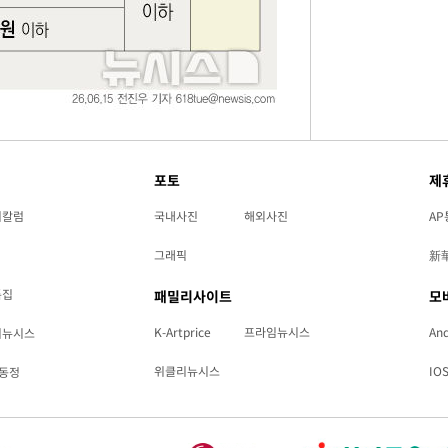
포토
제
리칼럼
국내사진
해외사진
AP
그래픽
新
특집
패밀리사이트
모
K-Artprice
프라임뉴시스
And
리뉴시스
위클리뉴시스
IO
동정