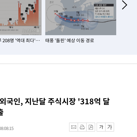
208명 '역대 최다'…
태풍 '돌핀' 예상 이동 경로
서울 아파
대…노원·
 외국인, 지난달 주식시장 '318억 달
출
8:08:15