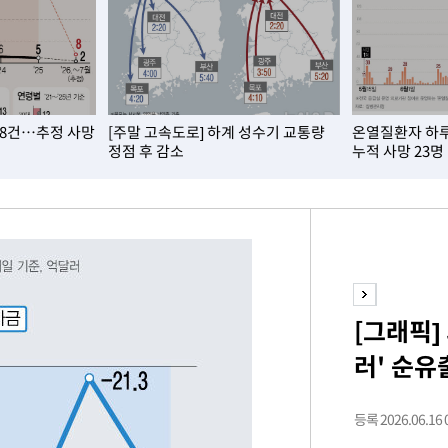
계속[다음
"
 8건…추정 사망
[주말 고속도로] 하계 성수기 교통량
온열질환자 하루 
려 죄송"
정점 후 감소
누적 사망 23명
·서미화·
1위… 정
鄭
위해 뛸
[그래픽]
승리
러' 순유
내일날씨]
 원해 아
보
등록 2026.06.16 0