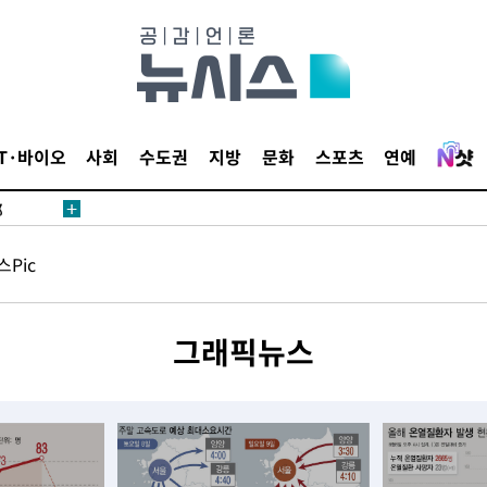
·서미화·
IT·바이오
사회
수도권
지방
문화
스포츠
연예
1위… 정
鄭
위해 뛸
Pic
승리
내일날씨]
 원해 아
그래픽뉴스
보