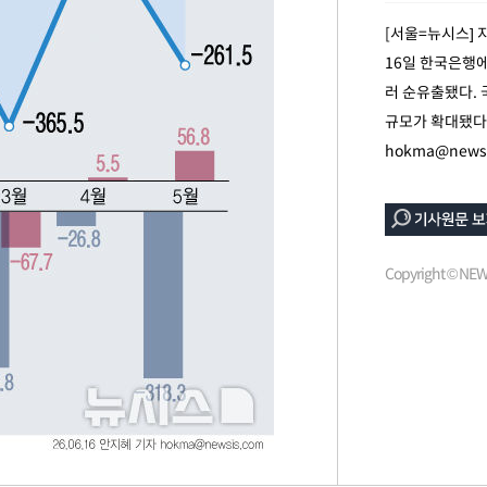
[서울=뉴시스] 
16일 한국은행에
러 순유출됐다. 
규모가 확대됐다는
hokma@newsi
계속[다음
"
려 죄송"
Copyright © N