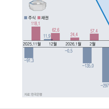
-14374초 전 >
강릉에 시간당 81.4㎜ 물폭탄…도로 잠기고 담벼락 붕괴
-10481초 전 >
백운산서 80년근 천종산삼 9뿌리 발견…감정가 1.3억원
-8191초 전 >
선재도서 해루질 나섰다 실종 60대, 닷새 만에 숨진 채 발견
-5725초 전 >
남자 농구, 나고야 아시안게임서 '홈팀' 일본과 한일전
-5101초 전 >
여수 오동도 해상서 모터보트 전복…1명 사망·1명 실종
-1328초 전 >
극한폭염 한풀 꺾이지만…'낮 최고 35도' 무더위, 열대야 
주 날씨]
27분 전 >
축구협회 "압수수색·성접대 논란 사과…쇄신의 기회로 삼겠다
52분 전 >
[속보]'압수수색·성접대 논란' 축구협회 "실망과 걱정 안겨드
4시간 전 >
'최고 37도' 폭염 지속…강원동해안 최대 150㎜ 비
5시간 전 >
[속보]뉴욕증시 상승 마감…S&P 0.6% 나스닥 1.3%↑