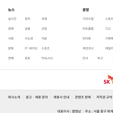
뉴스
광장
실시간
정치
국제
기자수첩
스토
경제
금융
산업
아트클럽
기고
사회
수도권
지방
인터뷰
기획
문화
IT·바이오
스포츠
섹션코너
데일
연예
포토
TV뉴시스
인사
부고
회사소개
광고 · 제휴 문의
제휴사 안내
콘텐츠 판매
저작권 규약
대표이사 : 염영남
주소 : 서울 중구 퇴