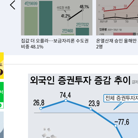
-5725초 전 >
남자 농구, 나고야 아시안게임서 '홈팀' 일본과 한일전
-5101초 전 >
여수 오동도 해상서 모터보트 전복…1명 사망·1명 실종
-1328초 전 >
극한폭염 한풀 꺾이지만…'낮 최고 35도' 무더위, 열대야 
주 날씨]
27분 전 >
축구협회 "압수수색·성접대 논란 사과…쇄신의 기회로 삼겠다
집값 더 오를라…보금자리론 수도권
온열산재 승인 올해만
52분 전 >
[속보]'압수수색·성접대 논란' 축구협회 "실망과 걱정 안겨드
비중 48.1%
2명
4시간 전 >
'최고 37도' 폭염 지속…강원동해안 최대 150㎜ 비
5시간 전 >
[속보]뉴욕증시 상승 마감…S&P 0.6% 나스닥 1.3%↑
-29930초 전 >
[속보]與최고위원 제주·인천 순회경선…박선원·최민희
한민수·김용 순
-29883초 전 >
[속보]김민석, 與 전대 당원투표 누적 득표율 45.42%로 
청래 44.56%
-29165초 전 >
[속보]與 대표 경선 제주·인천 당원투표…金 47.75%·
42.08%·宋 10.17%
-28699초 전 >
이강인 "아틀레티코 이적 기뻐…등번호 7번 의미보단 팀 
것"
-28634초 전 >
[속보]與 당대표 경선, 제주·인천 권리당원 투표 김민석 
-22408초 전 >
낮 최고 35도 '무더위'…동해안 시간당 30㎜ '강한 비'[
-21678초 전 >
[속보]이강인 "감독님이 원하는 마음 느꼈고, 많은 트로피
틀레티코 이적"
-21460초 전 >
수도권 40도 육박 '펄펄'…동해안 일부 지역엔 호의주의
-20429초 전 >
온열질환 사망자 3명 늘어…누적 환자 3000명 돌파