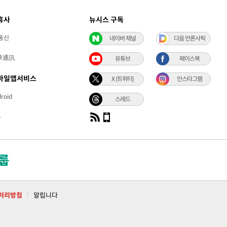
휴사
뉴시스 구독
통신
네이버 채널
다음 언론사픽
華通訊
유튜브
페이스북
바일앱서비스
X (트위터)
인스타그램
roid
스레드
S
처리방침
알립니다