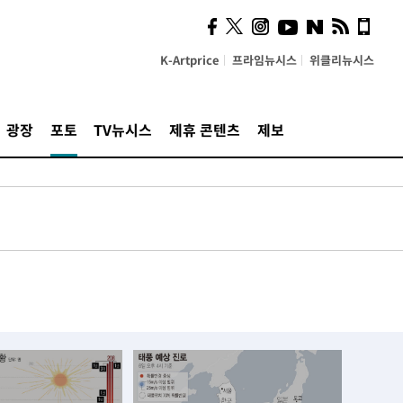
K-Artprice
프라임뉴시스
위클리뉴시스
광장
포토
TV뉴시스
제휴 콘텐츠
제보