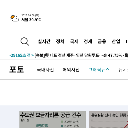
2026.08.08 (토)
서울 30.9℃
5시간 전 >
[속보]뉴욕증시 상승 마감…S&P 0.6% 나스닥 1.3%↑
-29930초 전 >
[속보]與최고위원 제주·인천 순회경선…박선원·최민희
실시간
정치
국제
경제
금융
산업
한민수·김용 순
-29883초 전 >
[속보]김민석, 與 전대 당원투표 누적 득표율 45.42%로 
청래 44.56%
-29165초 전 >
[속보]與 대표 경선 제주·인천 당원투표…金 47.75%·
42.08%·宋 10.17%
-28699초 전 >
이강인 "아틀레티코 이적 기뻐…등번호 7번 의미보단 팀 
포토
국내사진
해외사진
그래픽뉴스
뉴시스
것"
-28634초 전 >
[속보]與 당대표 경선, 제주·인천 권리당원 투표 김민석 
-22408초 전 >
낮 최고 35도 '무더위'…동해안 시간당 30㎜ '강한 비'[
-21678초 전 >
[속보]이강인 "감독님이 원하는 마음 느꼈고, 많은 트로피
틀레티코 이적"
-21460초 전 >
수도권 40도 육박 '펄펄'…동해안 일부 지역엔 호의주의
-20429초 전 >
온열질환 사망자 3명 늘어…누적 환자 3000명 돌파
-14374초 전 >
강릉에 시간당 81.4㎜ 물폭탄…도로 잠기고 담벼락 붕괴
-10481초 전 >
백운산서 80년근 천종산삼 9뿌리 발견…감정가 1.3억원
-8191초 전 >
선재도서 해루질 나섰다 실종 60대, 닷새 만에 숨진 채 발견