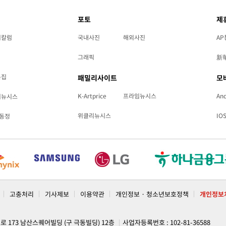
포토
제
리칼럼
국내사진
해외사진
AP
그래픽
新
특집
패밀리사이트
모
K-Artprice
프라임뉴시스
And
리뉴시스
위클리뉴시스
IO
동정
고충처리
기사제보
이용약관
개인정보 · 청소년보호정책
개인정보
계로 173 남산스퀘어빌딩 (구 극동빌딩) 12층
사업자등록번호 : 102-81-36588