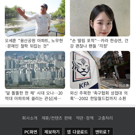
오세훈 "용산공원 아파트, 노무현
"손 떨림 포착"…카라 한승연, 건
·문재인 철학 뒤집는 것"
강 괜찮나 팬들 '걱정'
'덜 똘똘한 한 채' 시대 오나…20
외신 주목한 '축구협회 성접대 의
억대 아파트에 쏠리는 관심[세제
혹'…2002 한일월드컵까지 소환
개편, 그 이후②]
회사소개
제휴/컨텐츠 판매
약관·정책
고충처리
PC화면
제보하기
앱 다운로드
맨위로↑