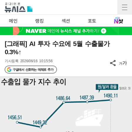
메인
랭킹
섹션
포토
[그래픽] AI 투자 수요에 5월 수출물가
0.3%↑
기사등록
2026/06/16 10:15:56
가
가
구글에서 선호하는 매체로 추가