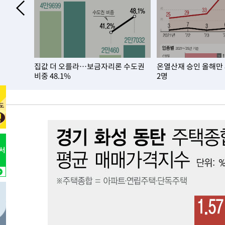
집값 더 오를라…보금자리론 수도권
온열산재 승인 올해만
비중 48.1%
2명