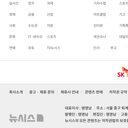
실시간
정치
국제
기자수첩
스토
경제
금융
산업
아트클럽
기고
사회
수도권
지방
인터뷰
기획
문화
IT·바이오
스포츠
섹션코너
데일
연예
포토
TV뉴시스
인사
부고
회사소개
광고 · 제휴 문의
제휴사 안내
콘텐츠 판매
저작권 규약
대표이사 : 염영남
주소 : 서울 중구 퇴
발행인 : 염영남
편집인 : 염영남
고충
뉴시스의 모든 콘텐츠는 저작권법의 보호를 받는 바