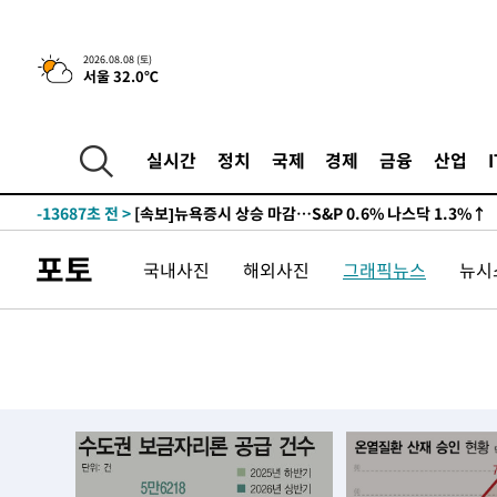
2026.08.08 (토)
서울 32.0℃
-13687초 전 >
[속보]뉴욕증시 상승 마감…S&P 0.6% 나스닥 1.3%↑
-31940초 전 >
[속보]'압수수색·성접대 논란' 축구협회 "실망과 걱정 
실시간
정치
국제
경제
금융
산업
송"
-20561초 전 >
'최고 37도' 폭염 지속…강원동해안 최대 150㎜ 비
-13687초 전 >
[속보]뉴욕증시 상승 마감…S&P 0.6% 나스닥 1.3%↑
-31940초 전 >
[속보]'압수수색·성접대 논란' 축구협회 "실망과 걱정 
포토
국내사진
해외사진
그래픽뉴스
뉴시스
송"
-20561초 전 >
'최고 37도' 폭염 지속…강원동해안 최대 150㎜ 비
-13687초 전 >
[속보]뉴욕증시 상승 마감…S&P 0.6% 나스닥 1.3%↑