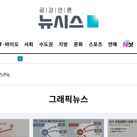
안겨드려 죄
IT·바이오
사회
수도권
지방
문화
스포츠
연예
안겨드려 죄
Pic
그래픽뉴스