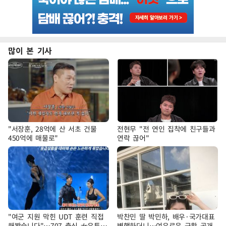
많이 본 기사
"서장훈, 28억에 산 서초 건물
전현무 "전 연인 집착에 친구들과
450억에 매물로"
연락 끊어"
"여군 지원 막힌 UDT 훈련 직접
박찬민 딸 박민하, 배우·국가대표
해봤습니다"…707 출신 女유튜버
병행하더니…여유로운 근황 공개