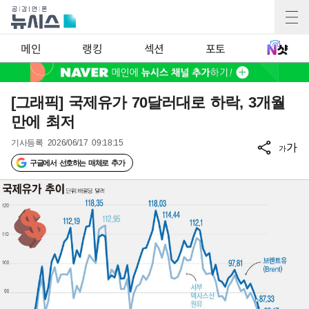
메인
랭킹
섹션
포토
[그래픽] 국제유가 70달러대로 하락, 3개월
만에 최저
기사등록
2026/06/17 09:18:15
가
가
구글에서 선호하는 매체로 추가