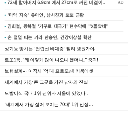
'마약 자숙' 유아인, 남사친과 뽀뽀 근황
김희철, 광복절 '거꾸로 태극기' 현수막에 "X돌았네"
손 덜덜 떠는 카라 한승연, 건강이상설 확산