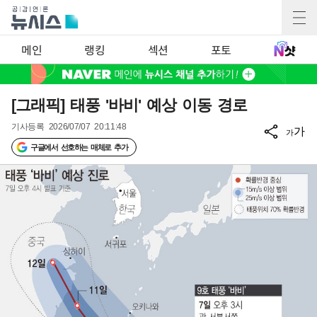
메인
랭킹
섹션
포토
[그래픽] 태풍 '바비' 예상 이동 경로
기사등록
2026/07/07 20:11:48
가
가
구글에서 선호하는 매체로 추가