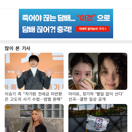
많이 본 기사
이승기 측 "차가원 전세금 미반환
아이유, 장기하 '별일 없이 산다'
은 고도의 사기 수법…엄벌 원해"
선곡…쿨한 일상 공개