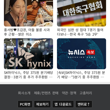
홍서범♥조갑경, 아들 불륜 사과
외국인 심판 성 접대 7경기 들여
후 근황…밝은 미소
다보니…한국 축구 '5승 2무'
SK하이닉스, 주당 375원 분기배당
[속보]SK하이닉스, 주당 375원 분
결정…3분기 중 추가 주주환원 발
기 배당…"3분기 중 주주환원 방
표
안 확정"
회사소개
제휴/컨텐츠 판매
약관·정책
고충처리
PC화면
제보하기
앱 다운로드
맨위로↑