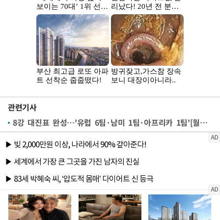
관련기사
8강 대진표 완성…'유럽 6팀·남미 1팀·아프리카 1팀'[월드컵24시]