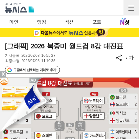
메인
랭킹
섹션
포토
[그래픽] 2026 북중미 월드컵 8강 대진표
기사등록
2026/07/08 10:55:27
가
가
최종수정
2026/07/08 11:10:35
구글에서 선호하는 매체로 추가
X