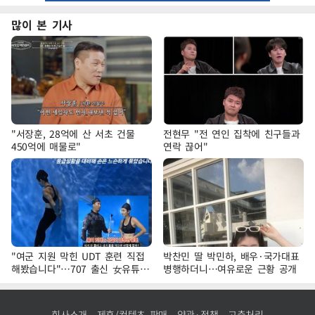
많이 본 기사
"서장훈, 28억에 산 서초 건물
전현무 "전 연인 집착에 친구들과
450억에 매물로"
연락 끊어"
"여군 지원 막힌 UDT 훈련 직접
박찬민 딸 박민하, 배우·국가대표
해봤습니다"…707 출신 女유튜버
병행하더니…여유로운 근황 공개
'완벽 소화'
회사소개
제휴/컨텐츠 판매
약관·정책
고충처리