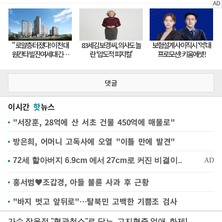
댓글
이시간
핫
뉴스
"서장훈, 28억에 산 서초 건물 450억에 매물로"
방은희, 어머니 고독사에 오열 "이틀 만에 발견"
홍서범♥조갑경, 아들 불륜 사과 후 근황
"바지 벗고 앞뒤로"…탈북민 고백한 기쁨조 검사