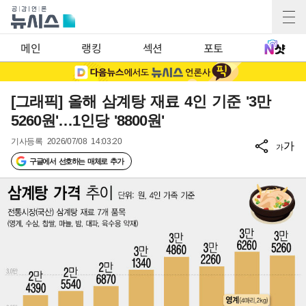
메인
랭킹
섹션
포토
[그래픽] 올해 삼계탕 재료 4인 기준 '3만
5260원'…1인당 '8800원'
기사등록
2026/07/08 14:03:20
가
가
구글에서 선호하는 매체로 추가