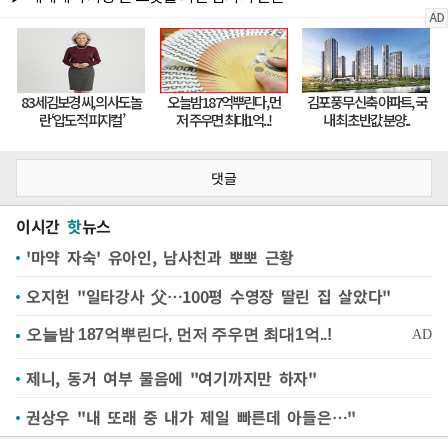
댓글
이시간
핫
뉴스
'마약 자숙' 유아인, 남사친과 뽀뽀 근황
오지헌 "일타강사 父…100평 수영장 딸린 집 살았다"
제니, 동거 여부 물음에 "여기까지만 하자"
권상우 "내 또래 중 내가 제일 빠른데 아들은…"