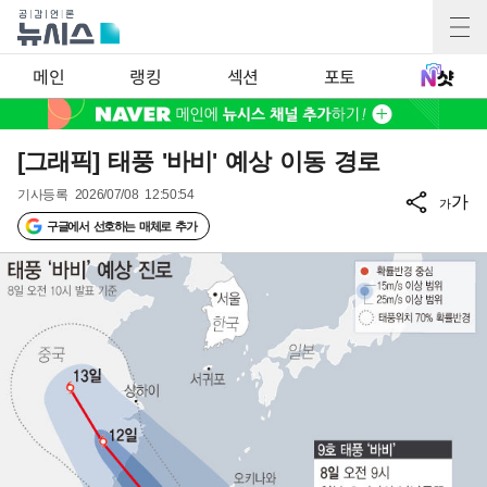
메인
랭킹
섹션
포토
[그래픽] 태풍 '바비' 예상 이동 경로
기사등록
2026/07/08 12:50:54
가
가
구글에서 선호하는 매체로 추가