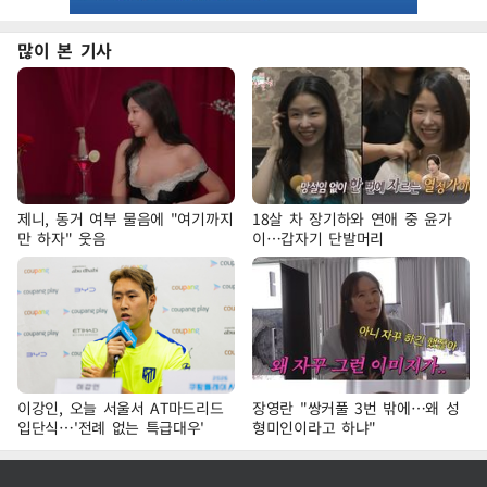
많이 본 기사
제니, 동거 여부 물음에 "여기까지
18살 차 장기하와 연애 중 윤가
만 하자" 웃음
이…갑자기 단발머리
이강인, 오늘 서울서 AT마드리드
장영란 "쌍커풀 3번 밖에…왜 성
입단식…'전례 없는 특급대우'
형미인이라고 하냐"