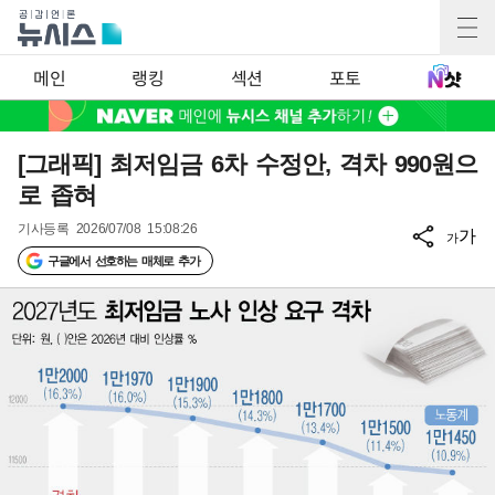
메인
랭킹
섹션
포토
[그래픽] 최저임금 6차 수정안, 격차 990원으
로 좁혀
기사등록
2026/07/08 15:08:26
가
가
구글에서 선호하는 매체로 추가