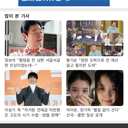
많이 본 기사
정보석 "황정음 전 남편 서글서글
황기순 "원정 도박으로 전 재산
한 인상이었는데…"
잃고 필리핀 도피"
이승기 측 "차가원 전세금 미반환
아이유, 장기하 '별일 없이 산다'
은 고도의 사기 수법…엄벌 원해"
선곡…쿨한 일상 공개