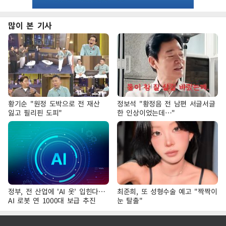
많이 본 기사
황기순 "원정 도박으로 전 재산
정보석 "황정음 전 남편 서글서글
잃고 필리핀 도피"
한 인상이었는데…"
정부, 전 산업에 'AI 옷' 입힌다…
최준희, 또 성형수술 예고 "짝짝이
AI 로봇 연 1000대 보급 추진
눈 탈출"