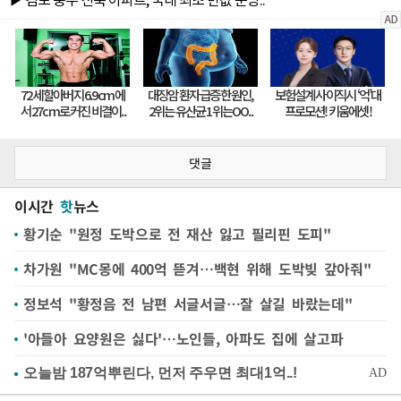
댓글
이시간
핫
뉴스
황기순 "원정 도박으로 전 재산 잃고 필리핀 도피"
차가원 "MC몽에 400억 뜯겨…백현 위해 도박빚 갚아줘"
정보석 "황정음 전 남편 서글서글…잘 살길 바랐는데"
'아들아 요양원은 싫다'…노인들, 아파도 집에 살고파