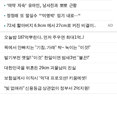
'마약 자숙' 유아인, 남사친과 뽀뽀 근황
정청래 또 말실수 "'이명박' 임기 내로…"