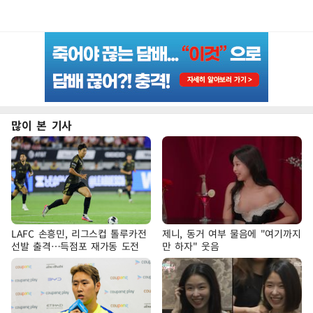
많이 본 기사
LAFC 손흥민, 리그스컵 톨루카전
제니, 동거 여부 물음에 "여기까지
선발 출격…득점포 재가동 도전
만 하자" 웃음