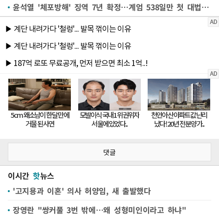
윤석열 '체포방해' 징역 7년 확정…계엄 538일만 첫 대법 결론
댓글
이시간
핫
뉴스
'고지용과 이혼' 의사 허양임, 새 출발했다
장영란 "쌍커풀 3번 밖에…왜 성형미인이라고 하냐"