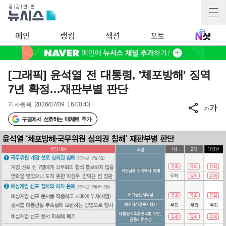
메인
랭킹
섹션
포토
[그래픽] 윤석열 전 대통령, '체포방해' 징역
7년 확정…재판부별 판단
기사등록
2026/07/09 16:00:43
가
가
구글에서 선호하는 매체로 추가