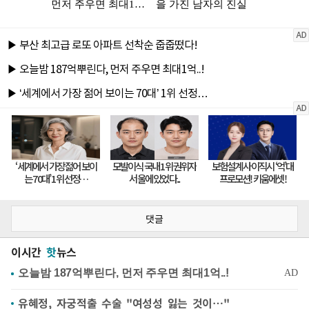
댓글
이시간
핫
뉴스
유혜정, 자궁적출 수술 "여성성 잃는 것이…"