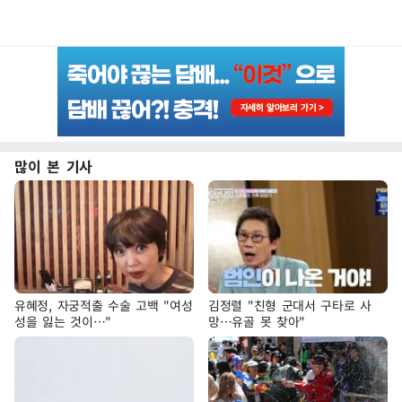
많이 본 기사
유혜정, 자궁적출 수술 고백 "여성
김정렬 "친형 군대서 구타로 사
성을 잃는 것이…"
망…유골 못 찾아"