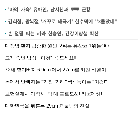
'마약 자숙' 유아인, 남사친과 뽀뽀 근황
김희철, 광복절 '거꾸로 태극기' 현수막에 "X돌았네"
손 덜덜 떠는 카라 한승연, 건강이상설 확산