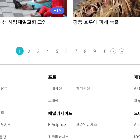
+15
나선 사랑제일교회 교인
강풍 호우에 피해 속출
1
2
3
4
5
6
7
8
9
10
포토
제
리칼럼
국내사진
해외사진
AP
그래픽
新
특집
패밀리사이트
모
K-Artprice
프라임뉴시스
And
리뉴시스
위클리뉴시스
IO
동정