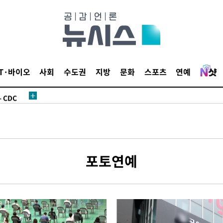
 사망
IT·바이오
사회
수도권
지방
문화
스포츠
연예
 CDC
 압수수색
위 등 9곳
출발
포토연예
개장
3명은 중
에서 두차