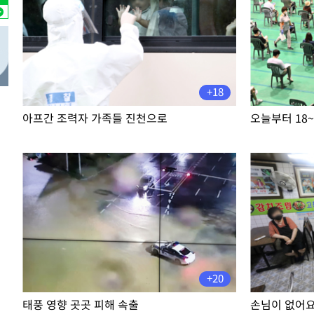
례 큰 폭발음
-18600초 전 >
[속보]美, 폴리실리콘 수입 규제…파생제품 15% 관세, 1
발효
-16751초 전 >
[속보]트럼프, 美 원정출산 금지 행정명령 서명
-14451초 전 >
[속보] 뉴욕증시, 일제 하락 마감…나스닥 0.06%↓
-32115초 전 >
민주 콩고 에볼라환자 4천명 돌파, 4053명 발생 1850명
+18
-31365초 전 >
[속보]'300억원대 사기 혐의' 차가원 대표 구속 송치
-30559초 전 >
"미 전국적 살모네라 식중독 원인은 멕시코산 할라피뇨"--
아프간 조력자 가족들 진천으로
오늘부터 18~
-29072초 전 >
[속보]경찰·노동부, HL만도 평택사업장 끼임 사망 관련
-28953초 전 >
[속보]합수본, '투표율 허위 입력' 중앙·서울·경기도 선관
압수수색
-28708초 전 >
[속보]원·달러 환율, 오전 9시 1423.8원
-28504초 전 >
[속보]삼성전자·SK하이닉스 동반 강보합…1%대 상승 
-28490초 전 >
[속보]코스닥, 5.95포인트(0.74%) 상승한 807.62개장
-28458초 전 >
[속보]코스피, 6300선 재탈환…1.09% 오른 6365.07 
-25623초 전 >
시리아 다마스쿠스 교외에서 미니버스 폭발.. 14명 부상, 
태
-24921초 전 >
입추에도 극한더위…서울 낮 39도 '폭염중대경보'
+20
-19885초 전 >
이란, 호르무즈서 "적국 목표물들"과 대치로 남부 케슘섬
태풍 영향 곳곳 피해 속출
손님이 없어
례 큰 폭발음
-18600초 전 >
[속보]美, 폴리실리콘 수입 규제…파생제품 15% 관세, 1