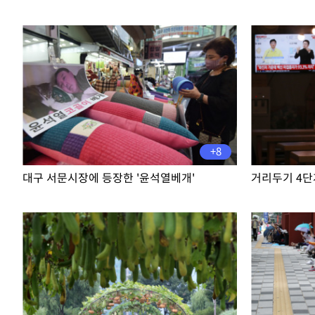
발효
-16751초 전 >
[속보]트럼프, 美 원정출산 금지 행정명령 서명
-14451초 전 >
[속보] 뉴욕증시, 일제 하락 마감…나스닥 0.06%↓
+8
대구 서문시장에 등장한 '윤석열베개'
거리두기 4단