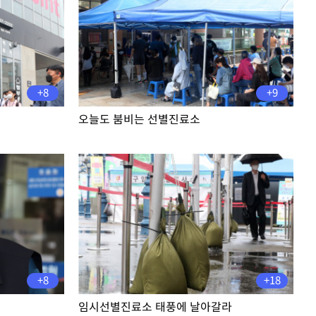
+8
+9
오늘도 붐비는 선별진료소
+8
+18
임시선별진료소 태풍에 날아갈라