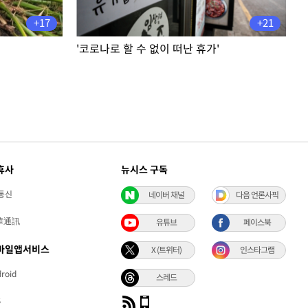
+17
+21
'코로나로 할 수 없이 떠난 휴가'
휴사
뉴시스 구독
통신
네이버 채널
다음 언론사픽
華通訊
유튜브
페이스북
바일앱서비스
X (트위터)
인스타그램
roid
스레드
S