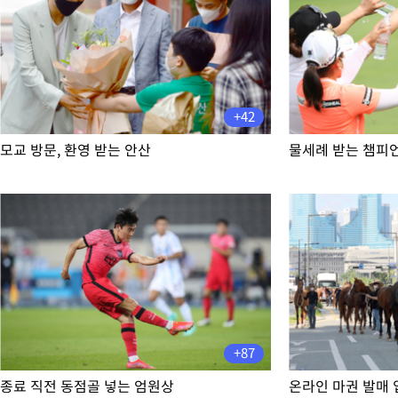
-13086초 전 >
[속보] 7월 중국 수출 23.9%↑ 수입 27.5%↑…무역총액
25.3%↑
-10246초 전 >
[속보]'채상병 순직 책임' 임성근, 항소심도 징역 3년
-10112초 전 >
[속보]종합특검, '관저이전 봐주기 감사' 유병호 구속기소
-6712초 전 >
민주 콩고 에볼라환자 4천명 돌파, 4053명 발생 1850명 사망
+42
-5962초 전 >
[속보]'300억원대 사기 혐의' 차가원 대표 구속 송치
-5156초 전 >
"미 전국적 살모네라 식중독 원인은 멕시코산 할라피뇨"-- CDC
모교 방문, 환영 받는 안산
물세례 받는 챔피
-3669초 전 >
[속보]경찰·노동부, HL만도 평택사업장 끼임 사망 관련 압수수
-3550초 전 >
[속보]합수본, '투표율 허위 입력' 중앙·서울·경기도 선관위 등 
압수수색
-30782초 전 >
SK하이닉스, 용인·청주 팹에 54조 투자…"AI 메모리 수요 선
응"
-27638초 전 >
여자배구 이재영·이다영 자매, 아제르바이잔 투란VC 입단
-26891초 전 >
외국인 심판 성 접대 7경기 들여다보니…한국 축구 '5승 2무'
-26625초 전 >
[속보]코스닥, 2.86포인트(0.36%) 내린 798.81마감
-26578초 전 >
[속보]코스피, 6200선 약보합…0.60% 내린 6258.77에 마쳐
-26558초 전 >
[속보]원·달러 환율, 7.7원 내린 1416.1원 마감
+87
-26447초 전 >
[속보] 노원서 40.1도 관측…서울, 2018년 이후 첫 40도
종료 직전 동점골 넣는 엄원상
온라인 마권 발매 
-23537초 전 >
[속보]종합특검, '계엄 수용공간 확보' 신용해 前교정본부장 기