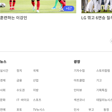
+67
훈련하는 이강인
LG 꺾고 6연승 질
뉴스
광장
실시간
정치
국제
기자수첩
스토리칼럼
경제
금융
산업
아트클럽
기고
사회
수도권
지방
인터뷰
기획특집
문화
IT·바이오
스포츠
섹션코너
데일리뉴시
연예
포토
TV뉴시스
인사
부고
동정