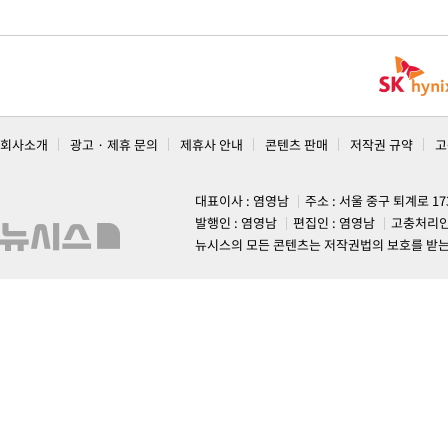
회사소개
광고 · 제휴 문의
제휴사 안내
콘텐츠 판매
저작권 규약
고
대표이사 : 염영남
주소 : 서울 중구 퇴계로 1
발행인 : 염영남
편집인 : 염영남
고충처리인
뉴시스의 모든 콘텐츠는 저작권법의 보호를 받는 바, 무