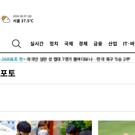
2026.08.07 (금)
서울 37.5℃
-3550초 전 >
[속보]합수본, '투표율 허위 입력' 중앙·서울·경기도 선관위 등 
압수수색
-30782초 전 >
SK하이닉스, 용인·청주 팹에 54조 투자…"AI 메모리 수요 선
실시간
정치
국제
경제
금융
산업
IT·
응"
-27638초 전 >
여자배구 이재영·이다영 자매, 아제르바이잔 투란VC 입단
-26891초 전 >
외국인 심판 성 접대 7경기 들여다보니…한국 축구 '5승 2무'
-26625초 전 >
[속보]코스닥, 2.86포인트(0.36%) 내린 798.81마감
포토
-26578초 전 >
[속보]코스피, 6200선 약보합…0.60% 내린 6258.77에 마쳐
-26558초 전 >
[속보]원·달러 환율, 7.7원 내린 1416.1원 마감
-26447초 전 >
[속보] 노원서 40.1도 관측…서울, 2018년 이후 첫 40도
-23537초 전 >
[속보]종합특검, '계엄 수용공간 확보' 신용해 前교정본부장 기
-22410초 전 >
외신들도 주목한 韓축구 파문…"국민적 공분에 수사 재개"
-22381초 전 >
11시간 압수수색에 성접대 파문까지…'쑥대밭' 된 축구협회
-21403초 전 >
[속보]규제합리화위원회 부위원장에 김태유 서울대 공대 교수
병태 후임
-17761초 전 >
[속보]국힘 윤리위, '돌려차기 발언' 진종오·서범수 징계 절차 