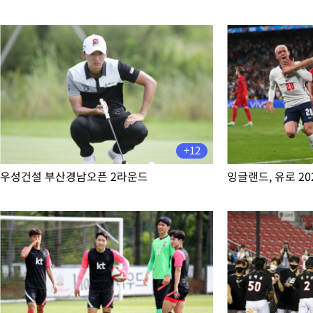
-22410초 전 >
외신들도 주목한 韓축구 파문…"국민적 공분에 수사 재개"
-22381초 전 >
11시간 압수수색에 성접대 파문까지…'쑥대밭' 된 축구협회
-21403초 전 >
[속보]규제합리화위원회 부위원장에 김태유 서울대 공대 교수
병태 후임
-17761초 전 >
[속보]국힘 윤리위, '돌려차기 발언' 진종오·서범수 징계 절차 
-13086초 전 >
[속보] 7월 중국 수출 23.9%↑ 수입 27.5%↑…무역총액
25.3%↑
-10246초 전 >
[속보]'채상병 순직 책임' 임성근, 항소심도 징역 3년
-10112초 전 >
[속보]종합특검, '관저이전 봐주기 감사' 유병호 구속기소
+12
-6712초 전 >
민주 콩고 에볼라환자 4천명 돌파, 4053명 발생 1850명 사망
-5962초 전 >
[속보]'300억원대 사기 혐의' 차가원 대표 구속 송치
우성건설 부산경남오픈 2라운드
잉글랜드, 유로 20
-5156초 전 >
"미 전국적 살모네라 식중독 원인은 멕시코산 할라피뇨"-- CDC
-3669초 전 >
[속보]경찰·노동부, HL만도 평택사업장 끼임 사망 관련 압수수
-3550초 전 >
[속보]합수본, '투표율 허위 입력' 중앙·서울·경기도 선관위 등 
압수수색