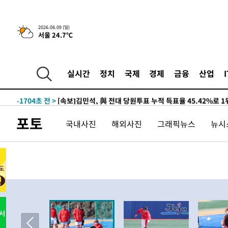
2026.08.09 (일)
서울 24.7℃
13시간 전 >
[속보]뉴욕증시 상승 마감…S&P 0.6% 나스닥 1.3%↑
-10704초 전 >
이란 "호르무즈 재개방 합의 근접…美 배상 선행돼야"
실시간
정치
국제
경제
금융
산업
-1751초 전 >
[속보]與최고위원 제주·인천 순회경선…박선원·최민희·
민수·김용 순
-1704초 전 >
[속보]김민석, 與 전대 당원투표 누적 득표율 45.42%로 
래 44.56%
-986초 전 >
[속보]與 대표 경선 제주·인천 당원투표…金 47.75%·鄭 42
포토
국내사진
해외사진
그래픽뉴스
뉴시스
宋 10.17%
-520초 전 >
이강인 "아틀레티코 이적 기뻐…등번호 7번 의미보단 팀 위해
-455초 전 >
[속보]與 당대표 경선, 제주·인천 권리당원 투표 김민석 승
1시간 전 >
낮 최고 35도 '무더위'…동해안 시간당 30㎜ '강한 비'[내일
1시간 전 >
[속보]이강인 "감독님이 원하는 마음 느꼈고, 많은 트로피 원
티코 이적"
1시간 전 >
수도권 40도 육박 '펄펄'…동해안 일부 지역엔 호의주의보
2시간 전 >
온열질환 사망자 3명 늘어…누적 환자 3000명 돌파
3시간 전 >
강릉에 시간당 81.4㎜ 물폭탄…도로 잠기고 담벼락 붕괴
4시간 전 >
백운산서 80년근 천종산삼 9뿌리 발견…감정가 1.3억원