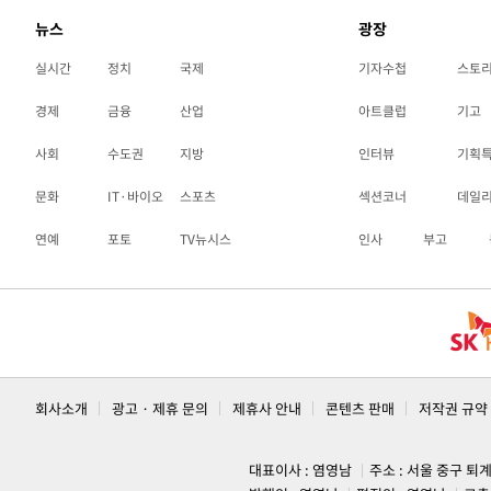
뉴스
광장
실시간
정치
국제
기자수첩
스토
경제
금융
산업
아트클럽
기고
사회
수도권
지방
인터뷰
기획
문화
IT·바이오
스포츠
섹션코너
데일
연예
포토
TV뉴시스
인사
부고
회사소개
광고 · 제휴 문의
제휴사 안내
콘텐츠 판매
저작권 규약
대표이사 : 염영남
주소 : 서울 중구 퇴