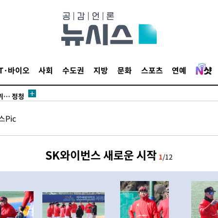
IT·바이오
사회
수도권
지방
문화
스포츠
연예
서미화·한
1위… 정청
.08%·
Pic
 뛸 것"
리
날씨]
SK와이번스 새로운 시작
1
/12
해 아틀레