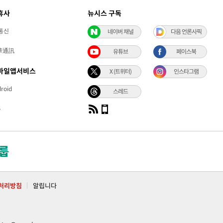
휴사
뉴시스 구독
통신
네이버 채널
다음 언론사픽
華通訊
유튜브
페이스북
바일앱서비스
X (트위터)
인스타그램
roid
스레드
S
처리방침
알립니다