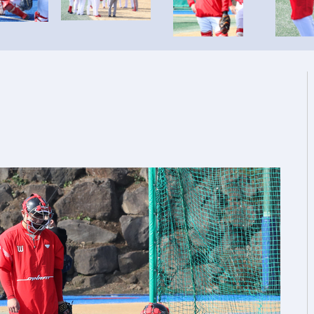
속[다음주
다"
려 죄송"
서미화·한
1위… 정청
.08%·
 뛸 것"
리
날씨]
해 아틀레