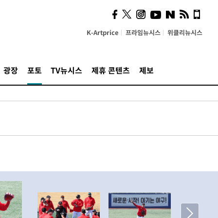
K-Artprice
프라임뉴시스
위클리뉴시스
광장
포토
TV뉴시스
제휴 콘텐츠
제보