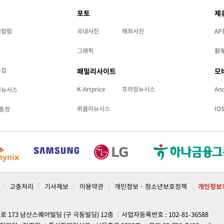
포토
제
리칼럼
국내사진
해외사진
AP
그래픽
新
특집
패밀리사이트
모
K-Artprice
프라임뉴시스
And
리뉴시스
위클리뉴시스
IO
동정
고충처리
기사제보
이용약관
개인정보 · 청소년보호정책
개인정보
계로 173 남산스퀘어빌딩 (구 극동빌딩) 12층
사업자등록번호 : 102-81-36588