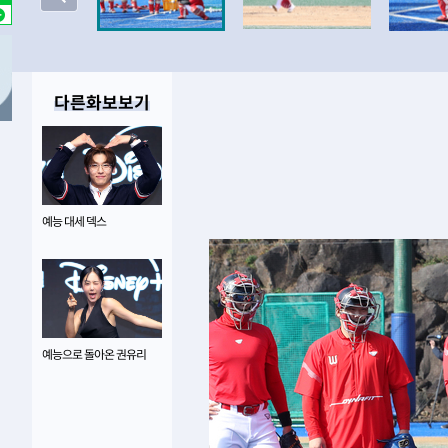
5시간 전 >
선재도서 해루질 나섰다 실종 60대, 닷새 만에 숨진 채 발견
6시간 전 >
남자 농구, 나고야 아시안게임서 '홈팀' 일본과 한일전
6시간 전 >
여수 오동도 해상서 모터보트 전복…1명 사망·1명 실종
다른화보보기
7시간 전 >
극한폭염 한풀 꺾이지만…'낮 최고 35도' 무더위, 열대야 계
날씨]
8시간 전 >
축구협회 "압수수색·성접대 논란 사과…쇄신의 기회로 삼겠
8시간 전 >
[속보]'압수수색·성접대 논란' 축구협회 "실망과 걱정 안겨드
11시간 전 >
'최고 37도' 폭염 지속…강원동해안 최대 150㎜ 비
13시간 전 >
[속보]뉴욕증시 상승 마감…S&P 0.6% 나스닥 1.3%↑
예능 대세 덱스
-10704초 전 >
이란 "호르무즈 재개방 합의 근접…美 배상 선행돼야"
-1751초 전 >
[속보]與최고위원 제주·인천 순회경선…박선원·최민희·
민수·김용 순
-1704초 전 >
[속보]김민석, 與 전대 당원투표 누적 득표율 45.42%로 
래 44.56%
-986초 전 >
[속보]與 대표 경선 제주·인천 당원투표…金 47.75%·鄭 42
예능으로 돌아온 권유리
宋 10.17%
-520초 전 >
이강인 "아틀레티코 이적 기뻐…등번호 7번 의미보단 팀 위해
-455초 전 >
[속보]與 당대표 경선, 제주·인천 권리당원 투표 김민석 승
1시간 전 >
낮 최고 35도 '무더위'…동해안 시간당 30㎜ '강한 비'[내일
1시간 전 >
[속보]이강인 "감독님이 원하는 마음 느꼈고, 많은 트로피 원