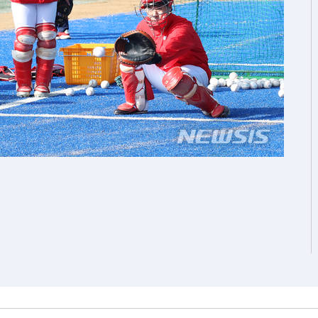
속[다음주
다"
려 죄송"