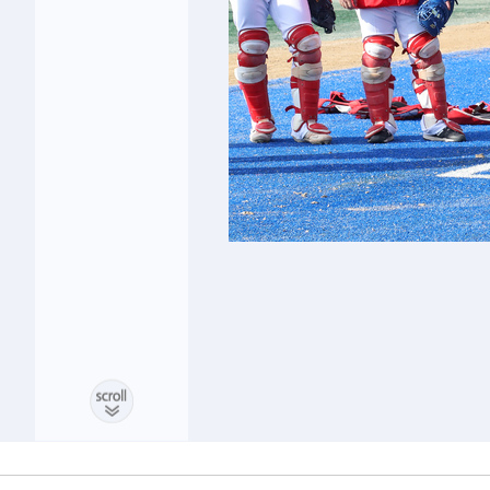
티코 이적"
1시간 전 >
수도권 40도 육박 '펄펄'…동해안 일부 지역엔 호의주의보
2시간 전 >
온열질환 사망자 3명 늘어…누적 환자 3000명 돌파
3시간 전 >
강릉에 시간당 81.4㎜ 물폭탄…도로 잠기고 담벼락 붕괴
4시간 전 >
백운산서 80년근 천종산삼 9뿌리 발견…감정가 1.3억원
5시간 전 >
선재도서 해루질 나섰다 실종 60대, 닷새 만에 숨진 채 발견
6시간 전 >
남자 농구, 나고야 아시안게임서 '홈팀' 일본과 한일전
6시간 전 >
여수 오동도 해상서 모터보트 전복…1명 사망·1명 실종
7시간 전 >
극한폭염 한풀 꺾이지만…'낮 최고 35도' 무더위, 열대야 계
날씨]
8시간 전 >
축구협회 "압수수색·성접대 논란 사과…쇄신의 기회로 삼겠
8시간 전 >
[속보]'압수수색·성접대 논란' 축구협회 "실망과 걱정 안겨드
11시간 전 >
'최고 37도' 폭염 지속…강원동해안 최대 150㎜ 비
13시간 전 >
[속보]뉴욕증시 상승 마감…S&P 0.6% 나스닥 1.3%↑