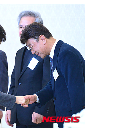
축
마감 다우
감
 포착
라하라 격파
꺾인다"
 위협"
 수용할까
해 불가피"