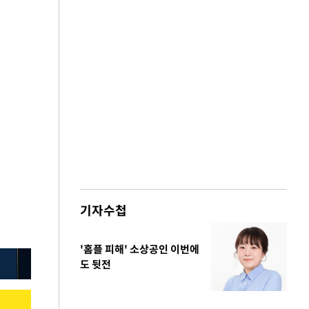
기자수첩
'홈플 피해' 소상공인 이번에
도 뒷전