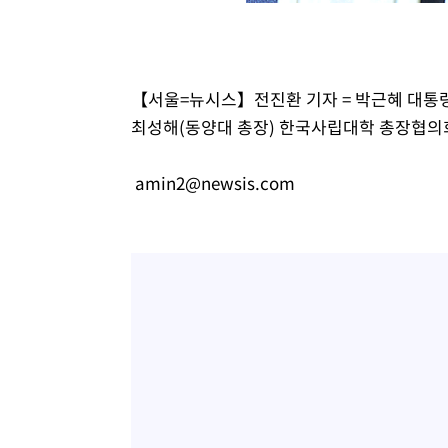
-12657초 전 >
[속보]경찰, '홍명보 선임 논란' 대한축구협회·축구회관 
색
-12044초 전 >
[속보]산업장관 "美무역법 제301조 과잉생산 결과 발표 8
상
-11837초 전 >
[속보]코스피 매도사이드카 발동…4%대 급락
【서울=뉴시스】전진환 기자 = 박근혜 대통령
-11109초 전 >
[속보]전남광주 초대 시민추천 부시장에 백승주·윤난실
최성해(동양대 총장) 한국사립대학 총장협의회장과
-8670초 전 >
서울 열대야 15일째 지속…비공식 '초열대야' 30도 넘어
-7237초 전 >
[속보]코스닥, 2.15포인트(0.27%) 내린 797.44 출발
amin2@newsis.com
-7220초 전 >
[속보]코스피, 119.51포인트(1.81%) 내린 6478.75 개장
-3667초 전 >
6월 경상수지 497.3억 달러…두 달 연속 사상 최대
-3618초 전 >
서울 낮 39도 '폭염중대경보'…40도 관측 가능성도
-980초 전 >
미 워싱턴주 스포캔 시의 통제불능 3개 산불, 방화선 일부 구
1시간 전 >
[속보] 호르무즈 해협 이란-오만 협상 기대속 뉴욕증시 혼조 
0.49%↑