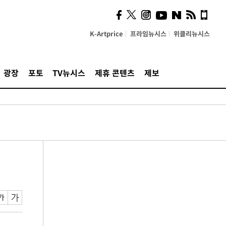
K-Artprice
프라임뉴시스
위클리뉴시스
광장
포토
TV뉴시스
제휴 콘텐츠
제보