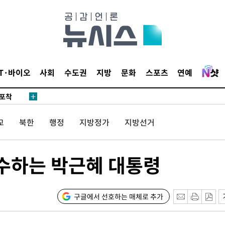
마감 다우
감
IT·바이오
사회
수도권
지방
문화
스포츠
연예
 포착
라하라 격파
교
북한
행정
지방정가
지방선거
꺾인다"
 위협"
 수용할까
수하는 박근혜 대통령
해 불가피"
등 압수수
월 중 예
구글에서 선호하는 매체로 추가