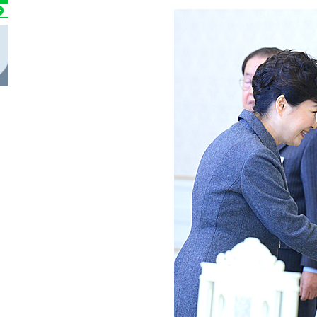
-8670초 전 >
서울 열대야 15일째 지속…비공식 '초열대야' 30도 넘어
-7237초 전 >
[속보]코스닥, 2.15포인트(0.27%) 내린 797.44 출발
-7220초 전 >
[속보]코스피, 119.51포인트(1.81%) 내린 6478.75 개장
-3667초 전 >
6월 경상수지 497.3억 달러…두 달 연속 사상 최대
-3618초 전 >
서울 낮 39도 '폭염중대경보'…40도 관측 가능성도
-980초 전 >
미 워싱턴주 스포캔 시의 통제불능 3개 산불, 방화선 일부 구
1시간 전 >
[속보] 호르무즈 해협 이란-오만 협상 기대속 뉴욕증시 혼조 
0.49%↑
-30785초 전 >
[속보]코스닥, 800p 회복…0.26% 오른 801.67 마감
-30715초 전 >
[속보]코스피, 301.88포인트(4.58%) 내린 6296.38 마
-30580초 전 >
[속보]원·달러 환율, 0.7원 내린 1423.8원 마감
-28179초 전 >
"여기 떨어졌다"…다누리, 스페이스X 로켓 달 충돌 흔적
-25224초 전 >
손흥민, 5경기 연속골 실패…LAFC는 승부차기 끝 과달
-17825초 전 >
내일까지 39도 '펄펄'…기상청 "태풍 지나며 폭염 잠시 
-17462초 전 >
트럼프, 한국계 진보 주지사 후보 맹공…"공산주의가 최대
-17440초 전 >
"美간섭에 합의 지연"…트럼프, '이란 호르무즈 통제권'
-13960초 전 >
[속보]산업장관 "李정부, 원전 반대 안해…안정 전력 위