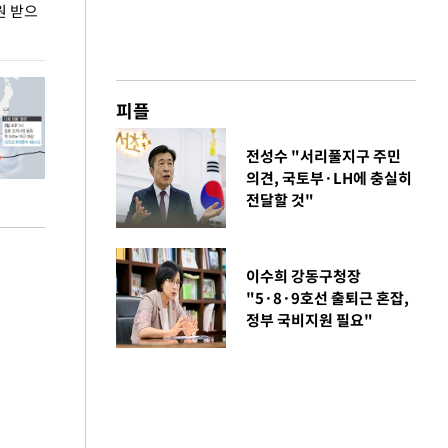
원 받으
정동영, 조현 '이상주의' 발언에 "이상이 있어야
장동혁 "李 대
현실 바꿔"
하다"
피플
전성수 "서리풀지구 주민
의견, 국토부·LH에 충실히
전달할 것"
이수희 강동구청장
"5·8·9호선 출퇴근 혼잡,
정부 국비지원 필요"