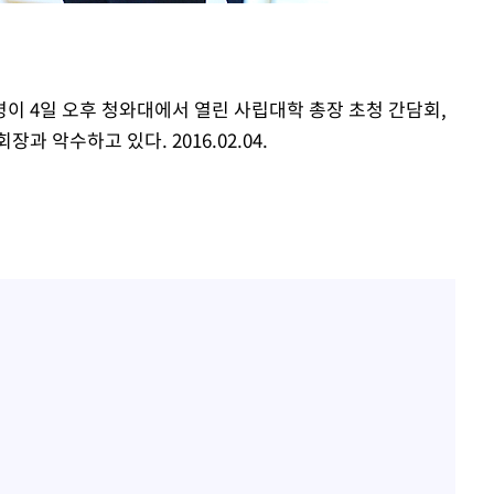
황기순 "원정 도박으로 전 
1
등 압수수
산 잃고 필리핀 도피"
월 중 예
정보석 "황정음 전 남편 
2
이 4일 오후 청와대에서 열린 사립대학 총장 초청 간담회,
었는데…"
 악수하고 있다. 2016.02.04.
정부, 전 산업에 'AI 옷' 
3
1000대 보급 추진
바다, 워터밤 공개저격 "말
4
최준희, 또 성형수술 예고 
5
축
마감 다우
[속보]산업장관 "李정부,
6
정 전력 위해 불가피"
고속도로서 화물차 낙하물
7
동승자 사망