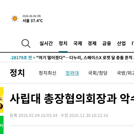
2026.08.06 (목)
서울 37.4℃
1시간 전 >
[속보] 호르무즈 해협 이란-오만 협상 기대속 뉴욕증시 혼조 
0.49%↑
-30785초 전 >
[속보]코스닥, 800p 회복…0.26% 오른 801.67 마감
-30715초 전 >
[속보]코스피, 301.88포인트(4.58%) 내린 6296.38 마
실시간
정치
국제
경제
금융
산업
-30580초 전 >
[속보]원·달러 환율, 0.7원 내린 1423.8원 마감
-28179초 전 >
"여기 떨어졌다"…다누리, 스페이스X 로켓 달 충돌 흔적
-25224초 전 >
손흥민, 5경기 연속골 실패…LAFC는 승부차기 끝 과달
정치
정치최신
청와대
국회/정당
국방/외
-17825초 전 >
내일까지 39도 '펄펄'…기상청 "태풍 지나며 폭염 잠시 
-17462초 전 >
트럼프, 한국계 진보 주지사 후보 맹공…"공산주의가 최대
-17440초 전 >
"美간섭에 합의 지연"…트럼프, '이란 호르무즈 통제권'
사립대 총장협의회장과 악
-13960초 전 >
[속보]산업장관 "李정부, 원전 반대 안해…안정 전력 위
-12657초 전 >
[속보]경찰, '홍명보 선임 논란' 대한축구협회·축구회관 
색
등록 2016.02.04 16:03:34
수정 2016.12.30 10:22:16
-12044초 전 >
[속보]산업장관 "美무역법 제301조 과잉생산 결과 발표 8
상
-11837초 전 >
[속보]코스피 매도사이드카 발동…4%대 급락
-11109초 전 >
[속보]전남광주 초대 시민추천 부시장에 백승주·윤난실