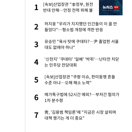
재
[속보]산업장관 "李정부, 원전
1
1
반대 안해…안정 전력 위해 불
가피"
서글서글한 인상이
허지웅 "우리가 지지했던 인간들이 이 꼴 만
2
2
들었다"…형소법 개정에 격한 반응
입힌다…AI 로봇 연
유승민 "육사 탓에 쿠데타?…尹 졸업한 서울
3
3
대도 없애야 하나"
이 안 된다"
'신천지' '쿠데타' '일베' '박쥐'…난타전 치닫
4
4
는 민주당 전당대회
"짝짝이 눈 탈출"
[속보]산업장관 "쿠팡 이슈, 한미동맹 흔들
5
5
수준 아냐…오해 해소 노력"
 원전 반대 안해…안
메가특구법에 52시간 예외?…부처간 협의가
6
6
1차 분수령
, 들이받은 승합차
靑, '김용범 책임론'에 "지금은 시장 살피며
7
7
대책 챙기는 게 더 중요"