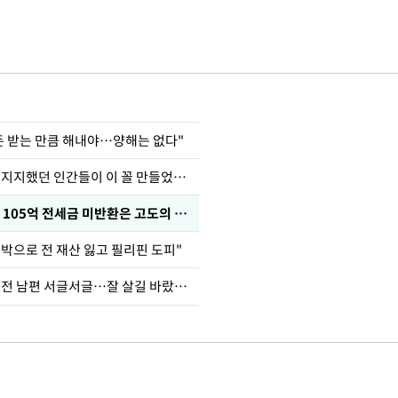
 돈 받는 만큼 해내야…양해는 없다"
허지웅 "우리가 지지했던 인간들이 이 꼴 만들었다"
이승기 "차가원 105억 전세금 미반환은 고도의 사기"
도박으로 전 재산 잃고 필리핀 도피"
정보석 "황정음 전 남편 서글서글…잘 살길 바랐는데"