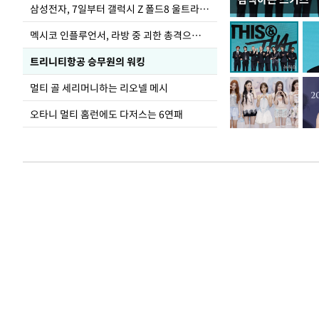
이재명 대통령, 
삼성전자, 7일부터 갤럭시 Z 폴드8 울트라·폴드8·플립8 출시
선 다해 강구해야
멕시코 인플루언서, 라방 중 괴한 총격으로 사망
트리니티항공 승무원의 워킹
멀티 골 세리머니하는 리오넬 메시
오타니 멀티 홈런에도 다저스는 6연패