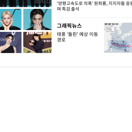
"수사·기소 분리 관련 대비책 최
'양평고속도로 의혹' 원희룡, 지지자들 응
"
며 특검 출석
그래픽뉴스
태풍 '돌핀' 예상 이동
경로