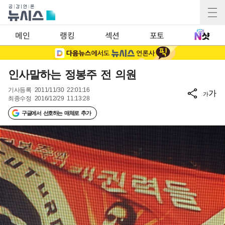
메인
랭킹
섹션
포토
인사말하는 정봉주 전 의원
기사등록
2011/11/30 22:01:16
가
가
최종수정
2016/12/29 11:13:28
구글에서 선호하는 매체로 추가