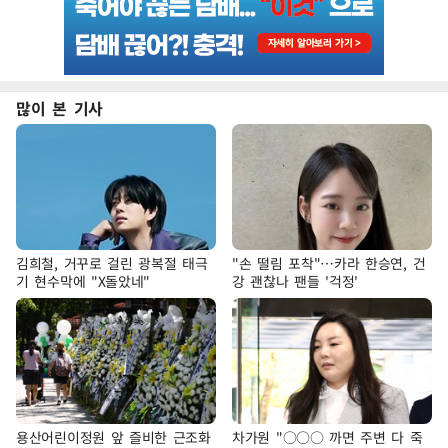
많이 본 기사
김희철, 거꾸로 걸린 광복절 태극
"손 떨림 포착"…카라 한승연, 건
기 현수막에 "X돌았네"
강 괜찮나 팬들 '걱정'
용산어린이정원 앞 즐비한 근조화
차가원 "○○○ 까면 주변 다 죽