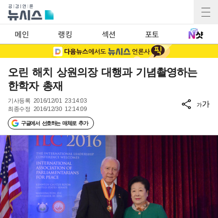
메인
랭킹
섹션
포토
오린 해치 상원의장 대행과 기념촬영하는
한학자 총재
기사등록
2016/12/01 23:14:03
가
가
최종수정
2016/12/30 12:14:09
구글에서 선호하는 매체로 추가