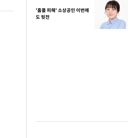
'홈플 피해' 소상공인 이번에
도 뒷전