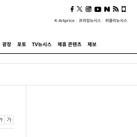
K-Artprice
프라임뉴시스
위클리뉴시스
광장
포토
TV뉴시스
제휴 콘텐츠
제보