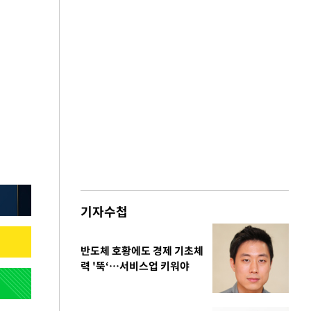
기자수첩
반도체 호황에도 경제 기초체
력 '뚝‘…서비스업 키워야