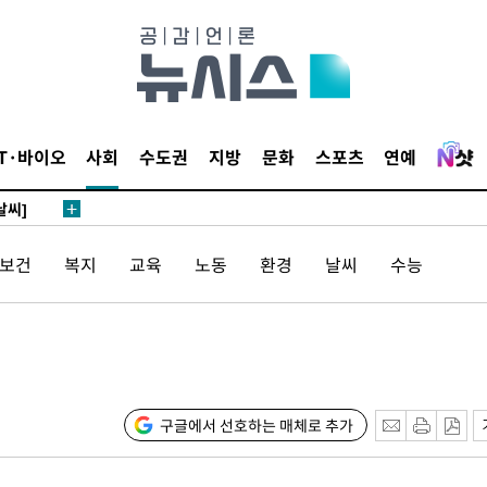
 하향
별재난지역
IT·바이오
사회
수도권
지방
문화
스포츠
연예
…희망지 못
날씨]
요 선제 대
/보건
복지
교육
노동
환경
날씨
수능
단
무'
 마쳐
구글에서 선호하는 매체로 추가
부장 기소
"