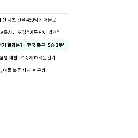
에 산 서초 건물 450억에 매물로"
고독사에 오열 "이틀 만에 발견"
경기 결과는?…한국 축구 '5승 2무'
백혈병 재발…"죽게 하려는건가"
 아들 불륜 사과 후 근황