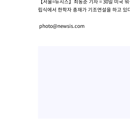
【서울=뉴시스】최동준 기자 = 30일 미국 
-16001초 전 >
[속보]원·달러 환율, 7.7원 내린 1416.1원 마감
립식에서 한학자 총재가 기조연설을 하고 있다. 
-15890초 전 >
[속보] 노원서 40.1도 관측…서울, 2018년 이후 첫 40도
-12980초 전 >
[속보]종합특검, '계엄 수용공간 확보' 신용해 前교정본
photo@newsis.com
-11853초 전 >
외신들도 주목한 韓축구 파문…"국민적 공분에 수사 재개
-11824초 전 >
11시간 압수수색에 성접대 파문까지…'쑥대밭' 된 축구
-10846초 전 >
[속보]규제합리화위원회 부위원장에 김태유 서울대 공대
병태 후임
-7204초 전 >
[속보]국힘 윤리위, '돌려차기 발언' 진종오·서범수 징계 
-2529초 전 >
[속보] 7월 중국 수출 23.9%↑ 수입 27.5%↑…무역총액 
5분 전 >
[속보]'채상병 순직 책임' 임성근, 항소심도 징역 3년
7분 전 >
[속보]종합특검, '관저이전 봐주기 감사' 유병호 구속기소
1시간 전 >
민주 콩고 에볼라환자 4천명 돌파, 4053명 발생 1850명 사망