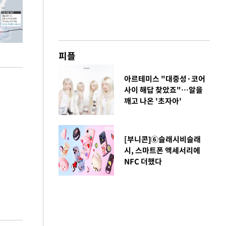
피플
아르테미스 "대중성·코어
사이 해답 찾았죠"…알을
깨고 나온 '초자아'
[부니콘]⑥슬래시비슬래
시, 스마트폰 액세서리에
NFC 더했다