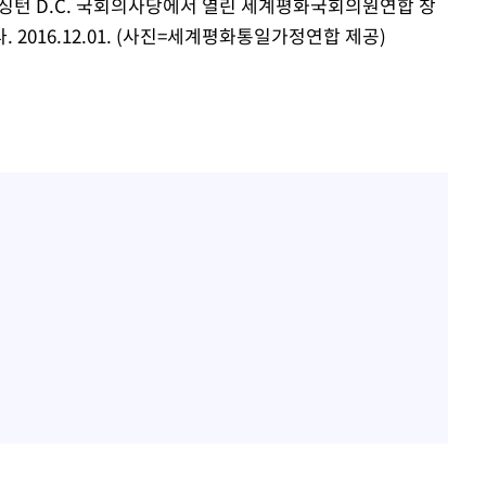
워싱턴 D.C. 국회의사당에서 열린 세계평화국회의원연합 창
"서장훈, 28억에 산 서초 
1
2016.12.01. (사진=세계평화통일가정연합 제공)
450억에 매물로"
부장 기소
전현무 "전 연인 집착에 
2
"
협회
박찬민 딸 박민하, 배우
3
니…여유로운 근황 공개
 교수…이
절차 개시
SK하이닉스, 주당 375원
4
25.3%↑
분기 중 추가 주주환원 발
[속보]SK하이닉스, 주당 3
5
당…"3분기 중 주주환원 
외국인 심판 성 접대 7
6
국 축구 '5승 2무'
구윤철 "실거주 30억 이
7
세 모두 완화"