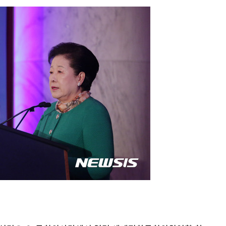
협회
 교수…이
절차 개시
25.3%↑
 하향
별재난지역
…희망지 못
날씨]
요 선제 대
단
무'
 마쳐