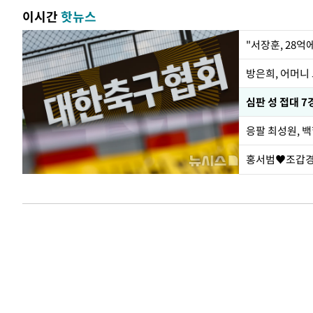
이시간
핫뉴스
"서장훈, 28억
방은희, 어머니 
심판 성 접대 7
응팔 최성원, 
홍서범♥조갑경,