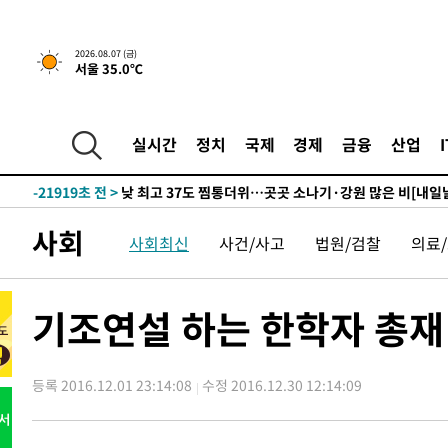
2026.08.07 (금)
서울 35.0℃
1시간 전 >
민주 콩고 에볼라환자 4천명 돌파, 4053명 발생 1850명 사망
-24021초 전 >
"낮 기온 소폭 하락"…수도권 폭염중대경보, 폭염경보로
-23985초 전 >
[속보]이 대통령, '호우피해' 안동·의성 관할 4개 면 특
실시간
정치
국제
경제
금융
산업
선포
-23948초 전 >
[단독]중수청 지원 검사들, 정원 초과 시 낮은 계급 임용
갈 수도
-21919초 전 >
낮 최고 37도 찜통더위…곳곳 소나기·강원 많은 비[내일
-20225초 전 >
SK하이닉스, 용인·청주 팹에 54조 투자…"AI 메모리 수
사회
사회최신
사건/사고
법원/검찰
의료
응"
-17081초 전 >
여자배구 이재영·이다영 자매, 아제르바이잔 투란VC 입
-16334초 전 >
외국인 심판 성 접대 7경기 들여다보니…한국 축구 '5승 2
-16068초 전 >
[속보]코스닥, 2.86포인트(0.36%) 내린 798.81마감
기조연설 하는 한학자 총재
-16021초 전 >
[속보]코스피, 6200선 약보합…0.60% 내린 6258.77에
-16001초 전 >
[속보]원·달러 환율, 7.7원 내린 1416.1원 마감
등록 2016.12.01 23:14:08
수정 2016.12.30 12:14:09
-15890초 전 >
[속보] 노원서 40.1도 관측…서울, 2018년 이후 첫 40도
-12980초 전 >
[속보]종합특검, '계엄 수용공간 확보' 신용해 前교정본
-11853초 전 >
외신들도 주목한 韓축구 파문…"국민적 공분에 수사 재개