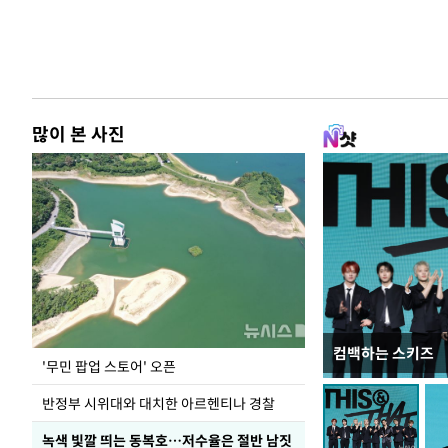
많이 본 사진
컴백하는 스키즈
지석천 뒤덮은 
'무민 팝업 스토어' 오픈
반정부 시위대와 대치한 아르헨티나 경찰
녹색 빛깔 띄는 동복호…저수율은 절반 남짓