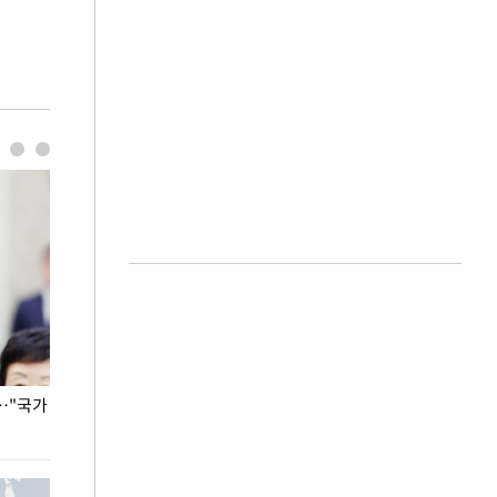
…"국가
홈플러스, 67개 점포 가오픈… 13일 정식 개장
오세훈 서울시장,
환경 점검