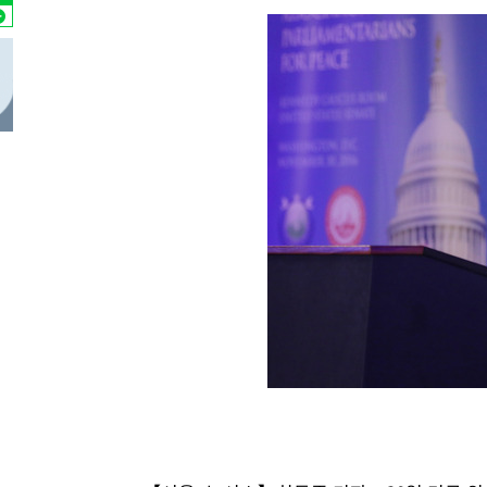
-11824초 전 >
11시간 압수수색에 성접대 파문까지…'쑥대밭' 된 축구
-10846초 전 >
[속보]규제합리화위원회 부위원장에 김태유 서울대 공대
병태 후임
-7204초 전 >
[속보]국힘 윤리위, '돌려차기 발언' 진종오·서범수 징계 
-2529초 전 >
[속보] 7월 중국 수출 23.9%↑ 수입 27.5%↑…무역총액 
5분 전 >
[속보]'채상병 순직 책임' 임성근, 항소심도 징역 3년
7분 전 >
[속보]종합특검, '관저이전 봐주기 감사' 유병호 구속기소
1시간 전 >
민주 콩고 에볼라환자 4천명 돌파, 4053명 발생 1850명 사망
-24021초 전 >
"낮 기온 소폭 하락"…수도권 폭염중대경보, 폭염경보로
-23985초 전 >
[속보]이 대통령, '호우피해' 안동·의성 관할 4개 면 특
선포
-23948초 전 >
[단독]중수청 지원 검사들, 정원 초과 시 낮은 계급 임용
갈 수도
-21919초 전 >
낮 최고 37도 찜통더위…곳곳 소나기·강원 많은 비[내일
-20225초 전 >
SK하이닉스, 용인·청주 팹에 54조 투자…"AI 메모리 수
응"
-17081초 전 >
여자배구 이재영·이다영 자매, 아제르바이잔 투란VC 입
-16334초 전 >
외국인 심판 성 접대 7경기 들여다보니…한국 축구 '5승 2
-16068초 전 >
[속보]코스닥, 2.86포인트(0.36%) 내린 798.81마감
-16021초 전 >
[속보]코스피, 6200선 약보합…0.60% 내린 6258.77에