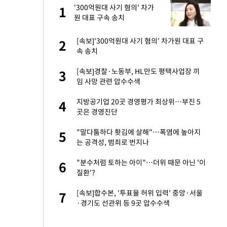
건물
'300억원대 사기 혐의' 차가
1
1
원 대표 구속 송치
친구들과 연락 끊어"
[속보]'300억원대 사기 혐의' 차가원 대표 구
2
2
속 송치
·국가대표 병행하더
[속보]경찰·노동부, HL만도 평택사업장 끼
3
3
임 사망 관련 압수수색
 분기배당 결정…3
지방공기업 20곳 경영평가 최상위…부진 5
4
4
표
곳은 경영진단
75원 분기 배
"말다툼하다 홧김에 살해"…폭염에 높아지
5
5
방안 확정"
는 공격성, 범죄로 번지나
경기 들여다보니…한
"분수처럼 토하는 아이"…더위 때문 아닌 '이
6
6
질환'?
하 주택은 보유·양도
[속보]합수본, '투표율 허위 입력' 중앙·서울
7
7
·경기도 선관위 등 9곳 압수수색