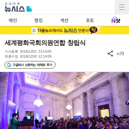
메인
랭킹
섹션
포토
세계평화국회의원연합 창립식
기사등록
2016/12/01 23:14:05
가
가
최종수정
2016/12/30 12:14:09
구글에서 선호하는 매체로 추가