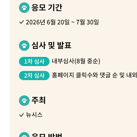
압수수색
-14420초 전 >
[속보]원·달러 환율, 오전 9시 1423.8원
-14216초 전 >
[속보]삼성전자·SK하이닉스 동반 강보합…1%대 상승 
-14202초 전 >
[속보]코스닥, 5.95포인트(0.74%) 상승한 807.62개장
-14170초 전 >
[속보]코스피, 6300선 재탈환…1.09% 오른 6365.07 
-11335초 전 >
시리아 다마스쿠스 교외에서 미니버스 폭발.. 14명 부상, 
태
-10633초 전 >
입추에도 극한더위…서울 낮 39도 '폭염중대경보'
-5597초 전 >
이란, 호르무즈서 "적국 목표물들"과 대치로 남부 케슘섬
례 큰 폭발음
-4312초 전 >
[속보]美, 폴리실리콘 수입 규제…파생제품 15% 관세, 12
효
-2463초 전 >
[속보]트럼프, 美 원정출산 금지 행정명령 서명
-163초 전 >
[속보] 뉴욕증시, 일제 하락 마감…나스닥 0.06%↓