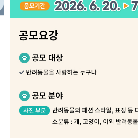
-14170초 전 >
[속보]코스피, 6300선 재탈환…1.09% 오른 6365.07 
-11335초 전 >
시리아 다마스쿠스 교외에서 미니버스 폭발.. 14명 부상, 
태
-10633초 전 >
입추에도 극한더위…서울 낮 39도 '폭염중대경보'
-5597초 전 >
이란, 호르무즈서 "적국 목표물들"과 대치로 남부 케슘섬
례 큰 폭발음
-4312초 전 >
[속보]美, 폴리실리콘 수입 규제…파생제품 15% 관세, 12
효
-2463초 전 >
[속보]트럼프, 美 원정출산 금지 행정명령 서명
-163초 전 >
[속보] 뉴욕증시, 일제 하락 마감…나스닥 0.06%↓
-28876초 전 >
[속보]국힘 윤리위, '돌려차기 발언' 진종오·서범수 징계
-24201초 전 >
[속보] 7월 중국 수출 23.9%↑ 수입 27.5%↑…무역총
25.3%↑
-21361초 전 >
[속보]'채상병 순직 책임' 임성근, 항소심도 징역 3년
-21227초 전 >
[속보]종합특검, '관저이전 봐주기 감사' 유병호 구속기소
-17827초 전 >
민주 콩고 에볼라환자 4천명 돌파, 4053명 발생 1850명
-17077초 전 >
[속보]'300억원대 사기 혐의' 차가원 대표 구속 송치
-16271초 전 >
"미 전국적 살모네라 식중독 원인은 멕시코산 할라피뇨"--
-14784초 전 >
[속보]경찰·노동부, HL만도 평택사업장 끼임 사망 관련
-14665초 전 >
[속보]합수본, '투표율 허위 입력' 중앙·서울·경기도 선관