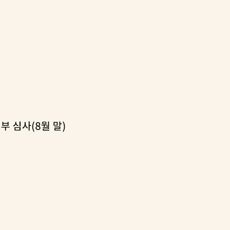
출발
개장
3명은 중
에서 두차
0일 후 발