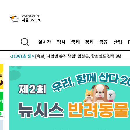
2026.08.07 (금)
서울 35.3℃
-163초 전 >
[속보] 뉴욕증시, 일제 하락 마감…나스닥 0.06%↓
-28876초 전 >
[속보]국힘 윤리위, '돌려차기 발언' 진종오·서범수 징계
실시간
정치
국제
경제
금융
산업
-24201초 전 >
[속보] 7월 중국 수출 23.9%↑ 수입 27.5%↑…무역총
25.3%↑
-21361초 전 >
[속보]'채상병 순직 책임' 임성근, 항소심도 징역 3년
-21227초 전 >
[속보]종합특검, '관저이전 봐주기 감사' 유병호 구속기소
-17827초 전 >
민주 콩고 에볼라환자 4천명 돌파, 4053명 발생 1850명
-17077초 전 >
[속보]'300억원대 사기 혐의' 차가원 대표 구속 송치
-16271초 전 >
"미 전국적 살모네라 식중독 원인은 멕시코산 할라피뇨"--
-14784초 전 >
[속보]경찰·노동부, HL만도 평택사업장 끼임 사망 관련
-14665초 전 >
[속보]합수본, '투표율 허위 입력' 중앙·서울·경기도 선관
압수수색
-14420초 전 >
[속보]원·달러 환율, 오전 9시 1423.8원
-14216초 전 >
[속보]삼성전자·SK하이닉스 동반 강보합…1%대 상승 
-14202초 전 >
[속보]코스닥, 5.95포인트(0.74%) 상승한 807.62개장