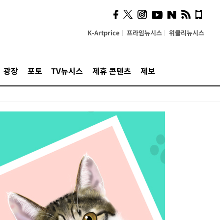
K-Artprice
프라임뉴시스
위클리뉴시스
광장
포토
TV뉴시스
제휴 콘텐츠
제보