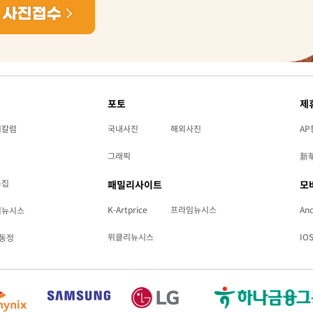
포토
제
리칼럼
국내사진
해외사진
AP
그래픽
新
특집
패밀리사이트
모
K-Artprice
프라임뉴시스
And
리뉴시스
위클리뉴시스
IO
동정