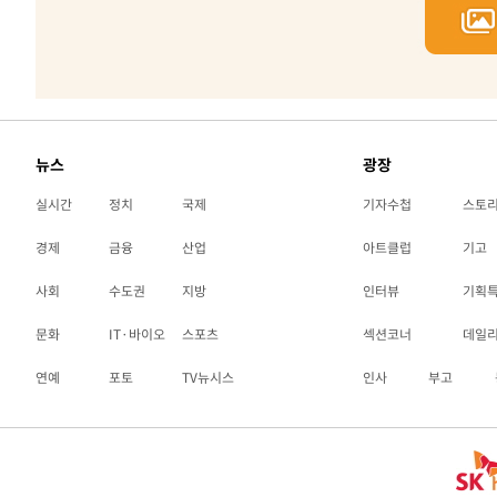
뉴스
광장
실시간
정치
국제
기자수첩
스토
경제
금융
산업
아트클럽
기고
사회
수도권
지방
인터뷰
기획
문화
IT·바이오
스포츠
섹션코너
데일
연예
포토
TV뉴시스
인사
부고