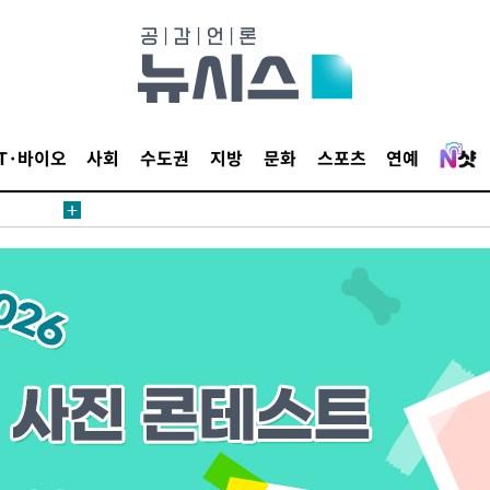
 절차 개시
IT·바이오
사회
수도권
지방
문화
스포츠
연예
액
 사망
 CDC
 압수수색
위 등 9곳
출발