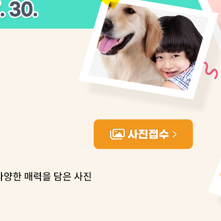
개장
3명은 중
에서 두차
0일 후 발
 절차 개시
액
 사망
 CDC
 압수수색
위 등 9곳