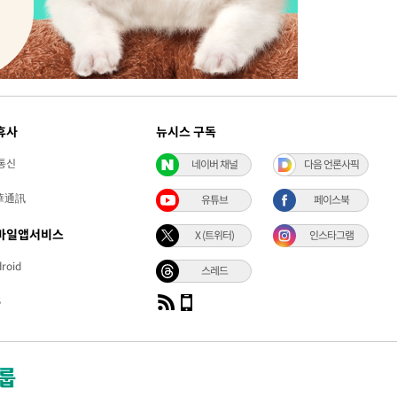
휴사
뉴시스 구독
통신
네이버 채널
다음 언론사픽
華通訊
유튜브
페이스북
바일앱서비스
X (트위터)
인스타그램
roid
스레드
S