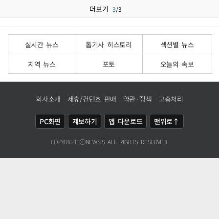
더보기
3
/
3
실시간 뉴스
톱기사 히스토리
섹션별 뉴스
지역 뉴스
포토
오늘의 속보
회사소개
제휴/컨텐츠 판매
약관·정책
고충처리
PC화면
제보하기
앱 다운로드
맨위로↑
COPYRIGHTⓒ
NEWSIS
ALL RIGHTS RESERVED.