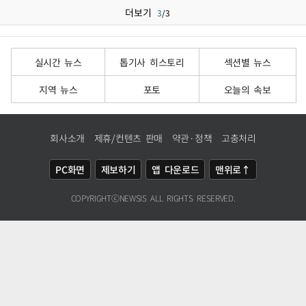
더보기
3
/
3
실시간 뉴스
톱기사 히스토리
섹션별 뉴스
지역 뉴스
포토
오늘의 속보
회사소개
제휴/컨텐츠 판매
약관·정책
고충처리
PC화면
제보하기
앱 다운로드
맨위로↑
COPYRIGHTⓒ
NEWSIS
ALL RIGHTS RESERVED.