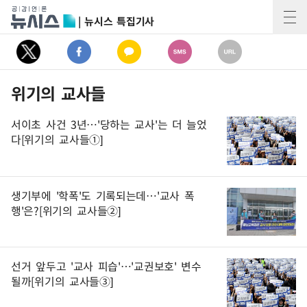
| 뉴시스 특집기사
위기의 교사들
서이초 사건 3년…'당하는 교사'는 더 늘었
다[위기의 교사들①]
생기부에 '학폭'도 기록되는데…'교사 폭
행'은?[위기의 교사들②]
선거 앞두고 '교사 피습'…'교권보호' 변수
될까[위기의 교사들③]