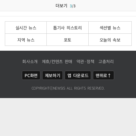
더보기
3
/
3
실시간 뉴스
톱기사 히스토리
섹션별 뉴스
지역 뉴스
포토
오늘의 속보
회사소개
제휴/컨텐츠 판매
약관·정책
고충처리
PC화면
제보하기
앱 다운로드
맨위로↑
COPYRIGHTⓒ
NEWSIS
ALL RIGHTS RESERVED.