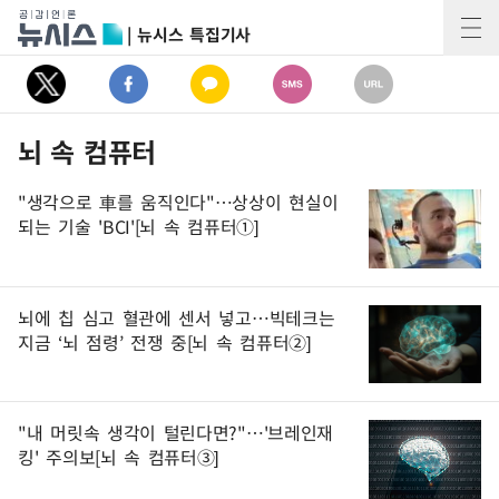
| 뉴시스 특집기사
뇌 속 컴퓨터
"생각으로 車를 움직인다"…상상이 현실이
되는 기술 'BCI'[뇌 속 컴퓨터①]
뇌에 칩 심고 혈관에 센서 넣고…빅테크는
지금 ‘뇌 점령’ 전쟁 중[뇌 속 컴퓨터②]
"내 머릿속 생각이 털린다면?"…'브레인재
킹' 주의보[뇌 속 컴퓨터③]