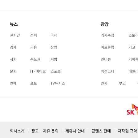
뉴스
광장
실시간
정치
국제
기자수첩
스토
경제
금융
산업
아트클럽
기고
사회
수도권
지방
인터뷰
기획
문화
IT·바이오
스포츠
섹션코너
데일
연예
포토
TV뉴시스
인사
부고
회사소개
광고 · 제휴 문의
제휴사 안내
콘텐츠 판매
저작권 규약