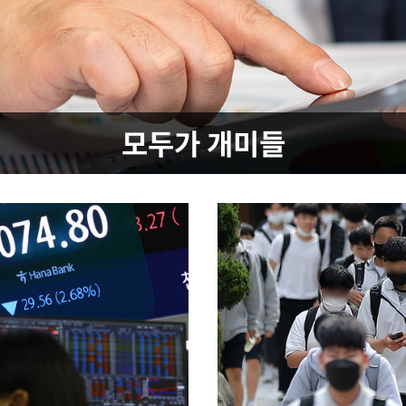
 포착
라하라 격파
인다"
 위협"
모두가 개미들
수용할까
 불가피"
등 압수수색
태세 강
어"
·당황'