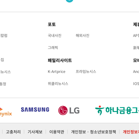
포토
제
리칼럼
국내사진
해외사진
AP
그래픽
新
특집
패밀리사이트
모
K-Artprice
프라임뉴시스
And
리뉴시스
위클리뉴시스
IO
동정
고충처리
기사제보
이용약관
개인정보 · 청소년보호정책
개인정보