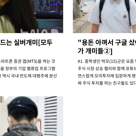
'
 혐의
감
흔드는 실버개미[모두
"용돈 아껴서 구글 샀
가 개미들②]
 포착
라하라 격파
마트폰 증권 앱(MTS)을 켜는 것
#1. 중학생인 박모(15)군은 요
인다"
분을 정부의 기업 밸류업 프로그램
주식 시장 상승 랠리와 함께 유튜
 위협"
금 역시 국내 반도체 대형주에 분산
연스럽게 모의투자에 입문하게 됐다
짜 주식 투자를 하는 친구들도 있
수용할까
 불가피"
등 압수수색