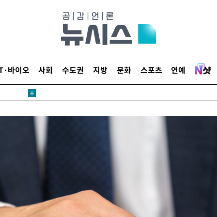
등 압수수색
태세 강
IT·바이오
사회
수도권
지방
문화
스포츠
연예
어"
·당황'
'
 혐의
감