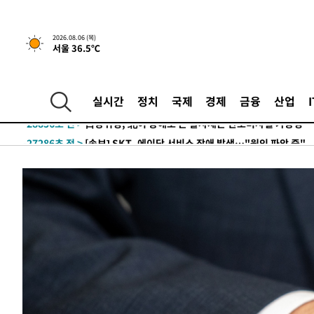
2026.08.06 (목)
서울 36.5℃
-2905초 전 >
[속보]경찰, '홍명보 선임 논란' 대한축구협회·축구회관 
-29108초 전 >
[속보]합참 "北 발사체는 단거리탄도미사일…감시·경계
실시간
정치
국제
경제
금융
산업
화"
-28856초 전 >
日방위성, 北이 동해로 쏜 발사체는 탄도미사일 가능성
-27286초 전 >
[속보] SKT, 에이닷 서비스 장애 발생…"원인 파악 중"
-26692초 전 >
[속보]합참 "북, 동해상으로 미상 발사체 발사"
-26088초 전 >
'낮 최고 39도' 불볕더위…한밤 열대야도 계속[내일날씨]
-26047초 전 >
[속보]7~9일 프로야구 3연전도 폭염 취소…11일 재개
-25709초 전 >
"韓 외환시장 개입 관측 배경엔 美의 대한국 무역적자 있
-25536초 전 >
'월드컵 탈락 후폭풍' 축구협회…초유의 압수수색에 '충격
-25376초 전 >
서울 낮 37.9도, 올여름 최고치 경신…영등포 순간 '40도
-24938초 전 >
[속보]종합특검, 대검 추가 압수수색…내란 중요임무종사
-21033초 전 >
[속보]코스닥, 800p 회복…0.26% 오른 801.67 마감
-20963초 전 >
[속보]코스피, 301.88포인트(4.58%) 내린 6296.38 마