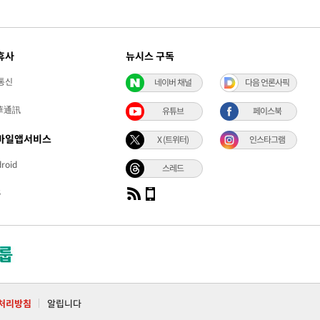
휴사
뉴시스 구독
통신
네이버 채널
다음 언론사픽
華通訊
유튜브
페이스북
바일앱서비스
X (트위터)
인스타그램
roid
스레드
S
처리방침
알립니다