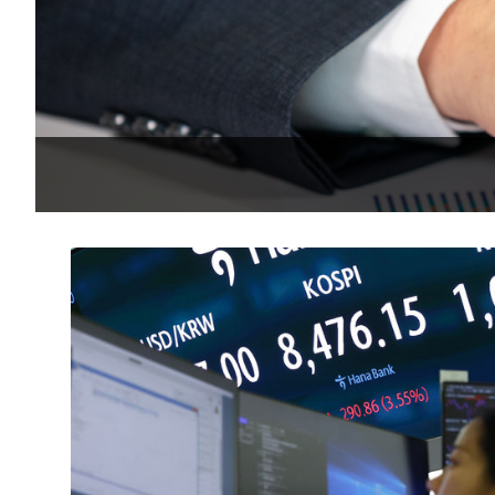
-20828초 전 >
[속보]원·달러 환율, 0.7원 내린 1423.8원 마감
-18427초 전 >
"여기 떨어졌다"…다누리, 스페이스X 로켓 달 충돌 흔적
-15472초 전 >
손흥민, 5경기 연속골 실패…LAFC는 승부차기 끝 과달
-8073초 전 >
내일까지 39도 '펄펄'…기상청 "태풍 지나며 폭염 잠시 꺾
-7710초 전 >
트럼프, 한국계 진보 주지사 후보 맹공…"공산주의가 최대
-7688초 전 >
"美간섭에 합의 지연"…트럼프, '이란 호르무즈 통제권' 
-4208초 전 >
[속보]산업장관 "李정부, 원전 반대 안해…안정 전력 위해
-2905초 전 >
[속보]경찰, '홍명보 선임 논란' 대한축구협회·축구회관 
-29108초 전 >
[속보]합참 "北 발사체는 단거리탄도미사일…감시·경계
화"
-28856초 전 >
日방위성, 北이 동해로 쏜 발사체는 탄도미사일 가능성
-27286초 전 >
[속보] SKT, 에이닷 서비스 장애 발생…"원인 파악 중"
-26692초 전 >
[속보]합참 "북, 동해상으로 미상 발사체 발사"
-26088초 전 >
'낮 최고 39도' 불볕더위…한밤 열대야도 계속[내일날씨]
-26047초 전 >
[속보]7~9일 프로야구 3연전도 폭염 취소…11일 재개
-25709초 전 >
"韓 외환시장 개입 관측 배경엔 美의 대한국 무역적자 있
-25536초 전 >
'월드컵 탈락 후폭풍' 축구협회…초유의 압수수색에 '충격