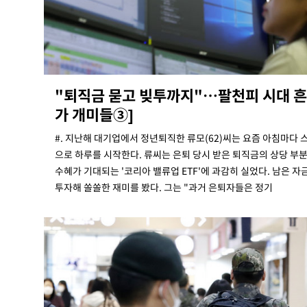
-25376초 전 >
서울 낮 37.9도, 올여름 최고치 경신…영등포 순간 '40도
-24938초 전 >
[속보]종합특검, 대검 추가 압수수색…내란 중요임무종사
-21033초 전 >
[속보]코스닥, 800p 회복…0.26% 오른 801.67 마감
-20963초 전 >
[속보]코스피, 301.88포인트(4.58%) 내린 6296.38 마
"퇴직금 묻고 빚투까지"…팔천피 시대 
-20828초 전 >
[속보]원·달러 환율, 0.7원 내린 1423.8원 마감
가 개미들③]
-18427초 전 >
"여기 떨어졌다"…다누리, 스페이스X 로켓 달 충돌 흔적
-15472초 전 >
손흥민, 5경기 연속골 실패…LAFC는 승부차기 끝 과달
#. 지난해 대기업에서 정년퇴직한 류모(62)씨는 요즘 아침마다 스
-8073초 전 >
내일까지 39도 '펄펄'…기상청 "태풍 지나며 폭염 잠시 꺾
으로 하루를 시작한다. 류씨는 은퇴 당시 받은 퇴직금의 상당 부
-7710초 전 >
트럼프, 한국계 진보 주지사 후보 맹공…"공산주의가 최대
수혜가 기대되는 '코리아 밸류업 ETF'에 과감히 실었다. 남은 자
투자해 쏠쏠한 재미를 봤다. 그는 "과거 은퇴자들은 정기
-7688초 전 >
"美간섭에 합의 지연"…트럼프, '이란 호르무즈 통제권' 
-4208초 전 >
[속보]산업장관 "李정부, 원전 반대 안해…안정 전력 위해
-2905초 전 >
[속보]경찰, '홍명보 선임 논란' 대한축구협회·축구회관 