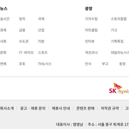
뉴스
광장
실시간
정치
국제
기자수첩
스토리칼럼
경제
금융
산업
아트클럽
기고
사회
수도권
지방
인터뷰
기획특집
문화
IT·바이오
스포츠
섹션코너
데일리뉴시
연예
포토
TV뉴시스
인사
부고
동정
회사소개
광고 · 제휴 문의
제휴사 안내
콘텐츠 판매
저작권 규약
고
대표이사 : 염영남
주소 : 서울 중구 퇴계로 1