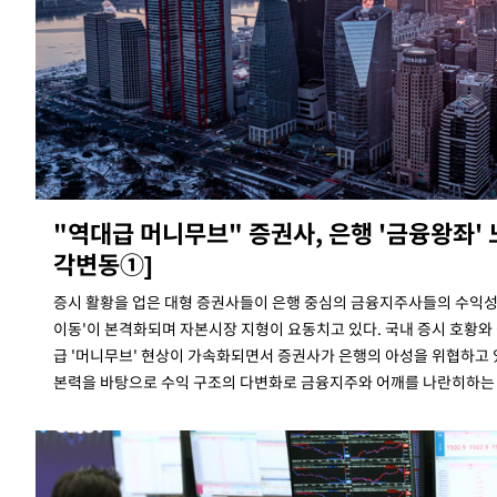
-15853초 전 >
[속보]코스닥, 2.86포인트(0.36%) 내린 798.81마감
-15806초 전 >
[속보]코스피, 6200선 약보합…0.60% 내린 6258.77에 마쳐
-15786초 전 >
[속보]원·달러 환율, 7.7원 내린 1416.1원 마감
-15675초 전 >
[속보] 노원서 40.1도 관측…서울, 2018년 이후 첫 40도
-12765초 전 >
[속보]종합특검, '계엄 수용공간 확보' 신용해 前교정본부장 기
-11638초 전 >
외신들도 주목한 韓축구 파문…"국민적 공분에 수사 재개"
-11609초 전 >
11시간 압수수색에 성접대 파문까지…'쑥대밭' 된 축구협회
"역대급 머니무브" 증권사, 은행 '금융왕좌'
-10631초 전 >
[속보]규제합리화위원회 부위원장에 김태유 서울대 공대 교수
각변동①]
병태 후임
-6989초 전 >
[속보]국힘 윤리위, '돌려차기 발언' 진종오·서범수 징계 절차 
증시 활황을 업은 대형 증권사들이 은행 중심의 금융지주사들의 수익성
-2314초 전 >
[속보] 7월 중국 수출 23.9%↑ 수입 27.5%↑…무역총액 25.
이동'이 본격화되며 자본시장 지형이 요동치고 있다. 국내 증시 호황와
8분 전 >
[속보]'채상병 순직 책임' 임성근, 항소심도 징역 3년
급 '머니무브' 현상이 가속화되면서 증권사가 은행의 아성을 위협하고 
11분 전 >
[속보]종합특검, '관저이전 봐주기 감사' 유병호 구속기소
본력을 바탕으로 수익 구조의 다변화로 금융지주와 어깨를 나란히하는