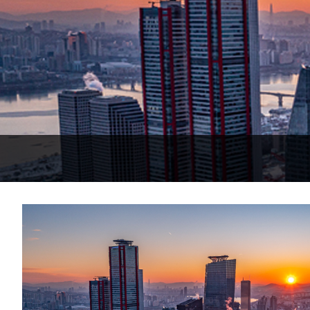
-12765초 전 >
[속보]종합특검, '계엄 수용공간 확보' 신용해 前교정본부장 기
-11638초 전 >
외신들도 주목한 韓축구 파문…"국민적 공분에 수사 재개"
-11609초 전 >
11시간 압수수색에 성접대 파문까지…'쑥대밭' 된 축구협회
-10631초 전 >
[속보]규제합리화위원회 부위원장에 김태유 서울대 공대 교수
병태 후임
-6989초 전 >
[속보]국힘 윤리위, '돌려차기 발언' 진종오·서범수 징계 절차 
-2314초 전 >
[속보] 7월 중국 수출 23.9%↑ 수입 27.5%↑…무역총액 25.
8분 전 >
[속보]'채상병 순직 책임' 임성근, 항소심도 징역 3년
11분 전 >
[속보]종합특검, '관저이전 봐주기 감사' 유병호 구속기소
-32238초 전 >
이란, "오만과 '중앙 단일 루트' 합의…북쪽 인바운드·남쪽 아
운드는 임시"
-23806초 전 >
"낮 기온 소폭 하락"…수도권 폭염중대경보, 폭염경보로 하향
-23770초 전 >
[속보]이 대통령, '호우피해' 안동·의성 관할 4개 면 특별재난
선포
-23733초 전 >
[단독]중수청 지원 검사들, 정원 초과 시 낮은 계급 임용…희망
갈 수도
-21704초 전 >
낮 최고 37도 찜통더위…곳곳 소나기·강원 많은 비[내일날씨]
-20010초 전 >
SK하이닉스, 용인·청주 팹에 54조 투자…"AI 메모리 수요 선
응"
-16866초 전 >
여자배구 이재영·이다영 자매, 아제르바이잔 투란VC 입단
-16119초 전 >
외국인 심판 성 접대 7경기 들여다보니…한국 축구 '5승 2무'