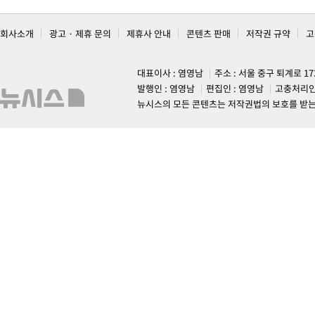
회사소개
광고 · 제휴 문의
제휴사 안내
콘텐츠 판매
저작권 규약
고
대표이사 : 염영남
주소 : 서울 중구 퇴계로 1
발행인 : 염영남
편집인 : 염영남
고충처리인
뉴시스의 모든 콘텐츠는 저작권법의 보호를 받는 바, 무