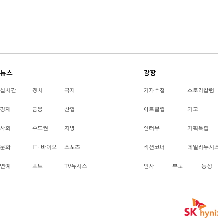
뉴스
광장
실시간
정치
국제
기자수첩
스토리칼럼
경제
금융
산업
아트클럽
기고
사회
수도권
지방
인터뷰
기획특집
문화
IT·바이오
스포츠
섹션코너
데일리뉴시
연예
포토
TV뉴시스
인사
부고
동정