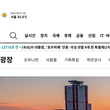
2026.08.07 (금)
서울 35.0℃
11분 전 >
[속보]종합특검, '관저이전 봐주기 감사' 유병호 구속기소
-32238초 전 >
이란, "오만과 '중앙 단일 루트' 합의…북쪽 인바운드·남쪽 아
실시간
정치
국제
경제
금융
산업
IT·
운드는 임시"
-23806초 전 >
"낮 기온 소폭 하락"…수도권 폭염중대경보, 폭염경보로 하향
-23770초 전 >
[속보]이 대통령, '호우피해' 안동·의성 관할 4개 면 특별재난
선포
-23733초 전 >
[단독]중수청 지원 검사들, 정원 초과 시 낮은 계급 임용…희망
광장
오피니언
사람들
기획특집
섹션코너
갈 수도
-21704초 전 >
낮 최고 37도 찜통더위…곳곳 소나기·강원 많은 비[내일날씨]
-20010초 전 >
SK하이닉스, 용인·청주 팹에 54조 투자…"AI 메모리 수요 선
응"
-16866초 전 >
여자배구 이재영·이다영 자매, 아제르바이잔 투란VC 입단
-16119초 전 >
외국인 심판 성 접대 7경기 들여다보니…한국 축구 '5승 2무'
-15853초 전 >
[속보]코스닥, 2.86포인트(0.36%) 내린 798.81마감
-15806초 전 >
[속보]코스피, 6200선 약보합…0.60% 내린 6258.77에 마쳐
-15786초 전 >
[속보]원·달러 환율, 7.7원 내린 1416.1원 마감
-15675초 전 >
[속보] 노원서 40.1도 관측…서울, 2018년 이후 첫 40도