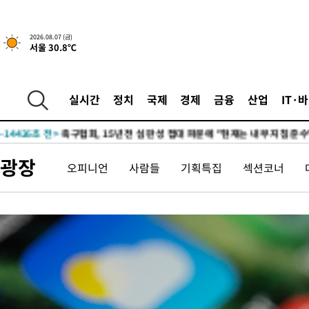
2026.08.07 (금)
서울 30.8℃
6시간 전 >
내일까지 39도 '펄펄'…기상청 "태풍 지나며 폭염 잠시 꺾인다"
-16197초 전 >
'월드컵 탈락 후폭풍' 축구협회…11시간 걸린 초유의 압수수색
실시간
정치
국제
경제
금융
산업
IT·
합)
-15633초 전 >
[속보] 뉴욕증시, 혼조 출발…나스닥 0.3%↓, 다우 0.14%↑
-14426초 전 >
축구협회, 15년 전 심판 성 접대 파문에 "현재는 내부 지침 준수
-13111초 전 >
경찰, '홍명보는 2순위' 결론냈던 스포츠윤리센터도 압수수색
광장
오피니언
사람들
기획특집
섹션코너
21분 전 >
[속보]합참 "北 발사체는 단거리탄도미사일…감시·경계태세 강화"
25분 전 >
日방위성, 北이 동해로 쏜 발사체는 탄도미사일 가능성
51분 전 >
[속보] SKT, 에이닷 서비스 장애 발생…"원인 파악 중"
1시간 전 >
[속보]합참 "북, 동해상으로 미상 발사체 발사"
1시간 전 >
'낮 최고 39도' 불볕더위…한밤 열대야도 계속[내일날씨]
1시간 전 >
[속보]7~9일 프로야구 3연전도 폭염 취소…11일 재개
1시간 전 >
"韓 외환시장 개입 관측 배경엔 美의 대한국 무역적자 있어"
1시간 전 >
'월드컵 탈락 후폭풍' 축구협회…초유의 압수수색에 '충격·당황'