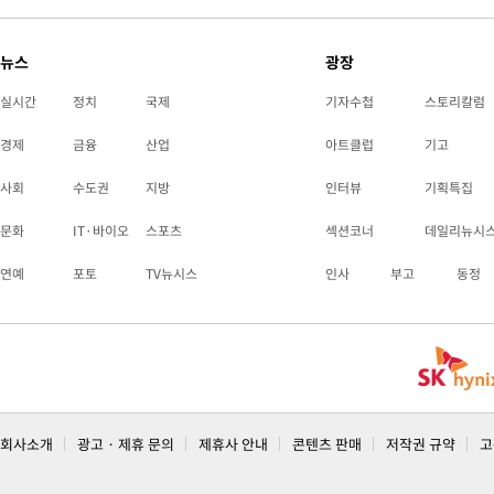
뉴스
광장
실시간
정치
국제
기자수첩
스토리칼럼
경제
금융
산업
아트클럽
기고
사회
수도권
지방
인터뷰
기획특집
문화
IT·바이오
스포츠
섹션코너
데일리뉴시
연예
포토
TV뉴시스
인사
부고
동정
회사소개
광고 · 제휴 문의
제휴사 안내
콘텐츠 판매
저작권 규약
고