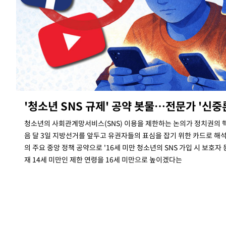
1시간 전 >
'낮 최고 39도' 불볕더위…한밤 열대야도 계속[내일날씨]
1시간 전 >
[속보]7~9일 프로야구 3연전도 폭염 취소…11일 재개
1시간 전 >
"韓 외환시장 개입 관측 배경엔 美의 대한국 무역적자 있어"
1시간 전 >
'월드컵 탈락 후폭풍' 축구협회…초유의 압수수색에 '충격·당황'
1시간 전 >
서울 낮 37.9도, 올여름 최고치 경신…영등포 순간 '40도'
1시간 전 >
[속보]종합특검, 대검 추가 압수수색…내란 중요임무종사 혐의
2시간 전 >
[속보]코스닥, 800p 회복…0.26% 오른 801.67 마감
'청소년 SNS 규제' 공약 봇물…전문가 '신중
2시간 전 >
[속보]코스피, 301.88포인트(4.58%) 내린 6296.38 마감
청소년의 사회관계망서비스(SNS) 이용을 제한하는 논의가 정치권의 
2시간 전 >
[속보]원·달러 환율, 0.7원 내린 1423.8원 마감
음 달 3일 지방선거를 앞두고 유권자들의 표심을 잡기 위한 카드로 해
3시간 전 >
"여기 떨어졌다"…다누리, 스페이스X 로켓 달 충돌 흔적 포착
의 주요 중앙 정책 공약으로 '16세 미만 청소년의 SNS 가입 시 보호자
4시간 전 >
손흥민, 5경기 연속골 실패…LAFC는 승부차기 끝 과달라하라 격파
재 14세 미만인 제한 연령을 16세 미만으로 높이겠다는
6시간 전 >
내일까지 39도 '펄펄'…기상청 "태풍 지나며 폭염 잠시 꺾인다"