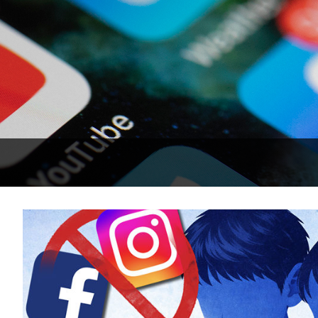
1시간 전 >
서울 낮 37.9도, 올여름 최고치 경신…영등포 순간 '40도'
1시간 전 >
[속보]종합특검, 대검 추가 압수수색…내란 중요임무종사 혐의
2시간 전 >
[속보]코스닥, 800p 회복…0.26% 오른 801.67 마감
2시간 전 >
[속보]코스피, 301.88포인트(4.58%) 내린 6296.38 마감
2시간 전 >
[속보]원·달러 환율, 0.7원 내린 1423.8원 마감
3시간 전 >
"여기 떨어졌다"…다누리, 스페이스X 로켓 달 충돌 흔적 포착
4시간 전 >
손흥민, 5경기 연속골 실패…LAFC는 승부차기 끝 과달라하라 격파
6시간 전 >
내일까지 39도 '펄펄'…기상청 "태풍 지나며 폭염 잠시 꺾인다"
-16197초 전 >
'월드컵 탈락 후폭풍' 축구협회…11시간 걸린 초유의 압수수색
합)
-15633초 전 >
[속보] 뉴욕증시, 혼조 출발…나스닥 0.3%↓, 다우 0.14%↑
-14426초 전 >
축구협회, 15년 전 심판 성 접대 파문에 "현재는 내부 지침 준수
-13111초 전 >
경찰, '홍명보는 2순위' 결론냈던 스포츠윤리센터도 압수수색
21분 전 >
[속보]합참 "北 발사체는 단거리탄도미사일…감시·경계태세 강화"
25분 전 >
日방위성, 北이 동해로 쏜 발사체는 탄도미사일 가능성
51분 전 >
[속보] SKT, 에이닷 서비스 장애 발생…"원인 파악 중"
1시간 전 >
[속보]합참 "북, 동해상으로 미상 발사체 발사"