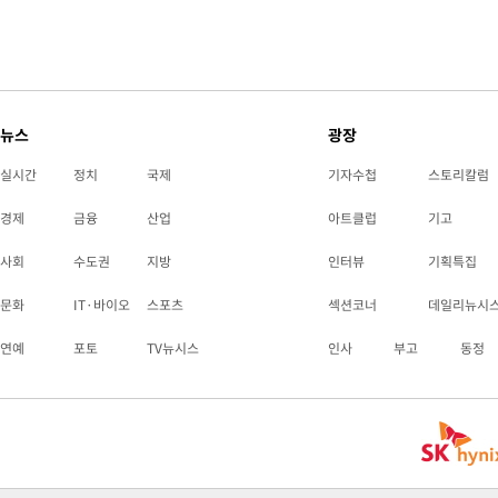
뉴스
광장
실시간
정치
국제
기자수첩
스토리칼럼
경제
금융
산업
아트클럽
기고
사회
수도권
지방
인터뷰
기획특집
문화
IT·바이오
스포츠
섹션코너
데일리뉴시
연예
포토
TV뉴시스
인사
부고
동정