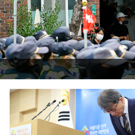
득표
-17504초 전 >
"일본축구협회, 대한축구협회 성 접대 의혹 심판 조사"
-10146초 전 >
[속보]장은수, KLPGA 제주삼다수 역전 우승…데뷔 10년 차에
정상
-5511초 전 >
"얼마나 더웠으면"…안동 물길공원서 헤엄친 구렁이 '소동'
-5438초 전 >
손흥민, 68분 뛰고 2경기 침묵…LAFC, 톨루카에 1-0 승리(종합
-4710초 전 >
'2경기 연속 침묵' 손흥민, 톨루카전 68분만 뛰고 슈팅 0개
-3462초 전 >
이강인, 오늘 서울서 AT마드리드 입단식…'전례 없는 특급대우'
2시간 전 >
'여긴 20도, 저긴 50도'…열화상 카메라로 본 폭염 저감시설 '온도
2시간 전 >
콜롬비아 신임 우파 대통령 취임 하루만에 차량폭탄 폭발 사건
-31772초 전 >
'AT마드리드 7번' 이강인, 맨시티 상대로 비공식 데뷔전
-31274초 전 >
[속보]'AT마드리드 7번' 이강인, 맨시티 상대로 비공식 데뷔전
-29338초 전 >
네타냐후, 트럼프의 가자 평화 2차 15개조 평화안 '거부'
-25934초 전 >
이강인 ATM 입단식에 '상암벌 들썩'…"세계적인 선수 되길"
-24930초 전 >
태풍 돌핀, 중 저장성 타이저우시 해안에 상륙 (1보)
-22276초 전 >
AT마드리드 데뷔 앞둔 이강인, 맨시티전 선발 대신 '벤치 시작'
-20906초 전 >
[속보]與 강원·TK 당원투표 합산 김민석 48.54%로 승리…
44.40%
-20240초 전 >
與 강원·TK 당원투표 합산 김민석 46.01%로 승리…정청래