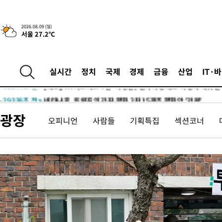
2026.08.09 (일)
서울 27.2℃
2시간 전 >
콜롬비아 신임 우파 대통령 취임 하루만에 차량폭탄 폭발 사건
-31772초 전 >
'AT마드리드 7번' 이강인, 맨시티 상대로 비공식 데뷔전
실시간
정치
국제
경제
금융
산업
IT·
-31274초 전 >
[속보]'AT마드리드 7번' 이강인, 맨시티 상대로 비공식 데뷔전
-29338초 전 >
네타냐후, 트럼프의 가자 평화 2차 15개조 평화안 '거부'
-25934초 전 >
이강인 ATM 입단식에 '상암벌 들썩'…"세계적인 선수 되길"
광장
오피니언
사람들
기획특집
섹션코너
-24930초 전 >
태풍 돌핀, 중 저장성 타이저우시 해안에 상륙 (1보)
-22276초 전 >
AT마드리드 데뷔 앞둔 이강인, 맨시티전 선발 대신 '벤치 시작'
-20906초 전 >
[속보]與 강원·TK 당원투표 합산 김민석 48.54%로 승리…
44.40%
-20240초 전 >
與 강원·TK 당원투표 합산 김민석 46.01%로 승리…정청래
44.53%
-20080초 전 >
[속보]與전대 권리당원투표…강원·경북 김민석, 대구 정청래 
-19887초 전 >
[속보]與 당대표 경선, 경북 권리당원 투표 김민석 47.37%·
45.71%
-19789초 전 >
[속보]與 당대표 경선, 대구 권리당원 투표 정청래 47.82%·
46.35%
-19586초 전 >
[속보]與 당대표 경선, 강원 권리당원 투표 김민석 승리…50.3