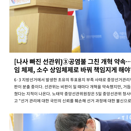
44.53%
-20080초 전 >
[속보]與전대 권리당원투표…강원·경북 김민석, 대구 정청래 
-19887초 전 >
[속보]與 당대표 경선, 경북 권리당원 투표 김민석 47.37%·
45.71%
-19789초 전 >
[속보]與 당대표 경선, 대구 권리당원 투표 정청래 47.82%·
46.35%
-19586초 전 >
[속보]與 당대표 경선, 강원 권리당원 투표 김민석 승리…50.3
득표
-17504초 전 >
"일본축구협회, 대한축구협회 성 접대 의혹 심판 조사"
-10146초 전 >
[속보]장은수, KLPGA 제주삼다수 역전 우승…데뷔 10년 차에
정상
-5511초 전 >
"얼마나 더웠으면"…안동 물길공원서 헤엄친 구렁이 '소동'
[나사 빠진 선관위]③공염불 그친 개혁 약속
-5438초 전 >
손흥민, 68분 뛰고 2경기 침묵…LAFC, 톨루카에 1-0 승리(종합
임 체제, 소수 상임체제로 바꿔 책임지게 해야
-4710초 전 >
'2경기 연속 침묵' 손흥민, 톨루카전 68분만 뛰고 슈팅 0개
6·3 지방선거에서 발생한 초유의 투표용지 부족 사태로 중앙선거관리
-3462초 전 >
이강인, 오늘 서울서 AT마드리드 입단식…'전례 없는 특급대우'
판이 분출 중이다. 선관위는 비판이 일 때마다 개혁을 약속했지만, 거
2시간 전 >
'여긴 20도, 저긴 50도'…열화상 카메라로 본 폭염 저감시설 '온도
쳤다는 지적이 나온다. 노태악 중앙선관위원장은 5일 중앙선관위 청사
2시간 전 >
콜롬비아 신임 우파 대통령 취임 하루만에 차량폭탄 폭발 사건
고 "선거 관리에 대한 국민의 신뢰를 훼손해 선거 과정에 대한 불신으로